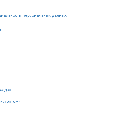
циальности персональных данных
а
когда»
систентом»