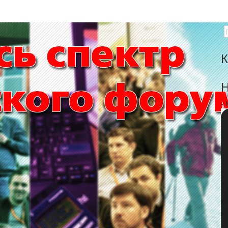
К
Н
-