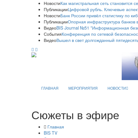
Новости
Как магистральная сеть становится с
Публикации
Цифровой рубль. Ключевые аспек
Новости
Банк России привёл статистику по ки
Публикации
Опорная инфраструктура банков в
Видео
BIS Journal №51 "Информационная без
События
Конференция по сетевой безопаснос
Видео
Вышел в свет долгожданный пятидесяты
ГЛАВНАЯ
МЕРОПРИЯТИЯ
НОВОСТИ
Сюжеты в эфире
Главная
BIS TV