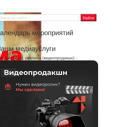
алендарь мероприятий
аши медиауслуги
 Медиауслуги, реклама (видеопродакшн) -