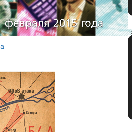
- 
ма