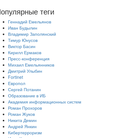
опулярные теги
Геннадий Емельянов
Иван Будылин
Владимир Заполянский
Тимур Юнусов
Виктор Басин
Кирилл Ермаков
Пресс-конференция
Михаил Емельянников
Дмитрий Улыбин
Fortinet
Европол
Сергей Потанин
Образование в ИБ
Академия информационных систем
Роман Прохоров
Роман Жуков
Никита Демин
Андрей Янкин
Кибертерроризм