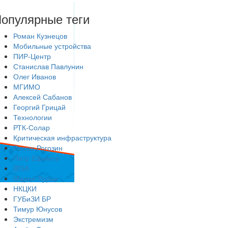
опулярные теги
Роман Кузнецов
Мобильные устройства
ПИР-Центр
Станислав Павлунин
Олег Иванов
МГИМО
Алексей Сабанов
Георгий Грицай
Технологии
РТК-Солар
Критическая инфраструктура
Роман Рогозин
Петр Ефимов
BISA
Мария Лурье
НКЦКИ
ГУБиЗИ БР
Тимур Юнусов
Экстремизм