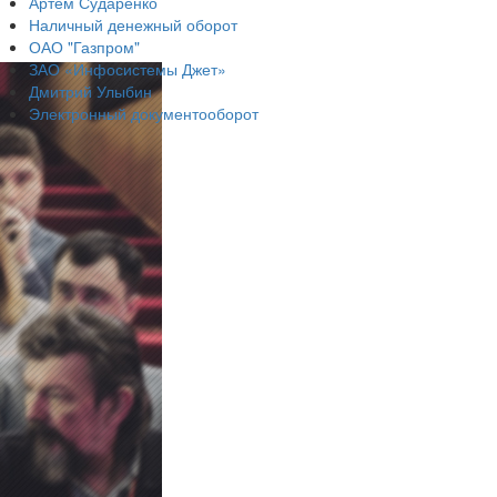
Артём Сударенко
Наличный денежный оборот
ОАО "Газпром"
ЗАО «Инфосистемы Джет»
Дмитрий Улыбин
Электронный документооборот