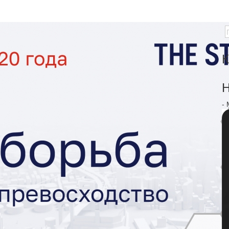
К
Н
-