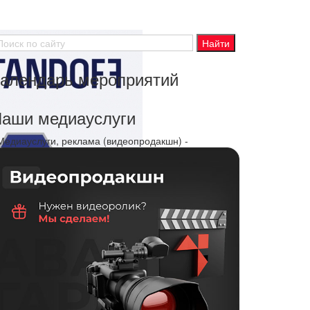
алендарь мероприятий
аши медиауслуги
 Медиауслуги, реклама (видеопродакшн) -