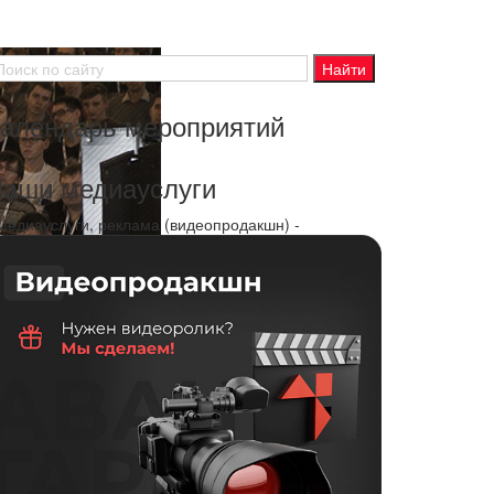
алендарь мероприятий
аши медиауслуги
 Медиауслуги, реклама (видеопродакшн) -