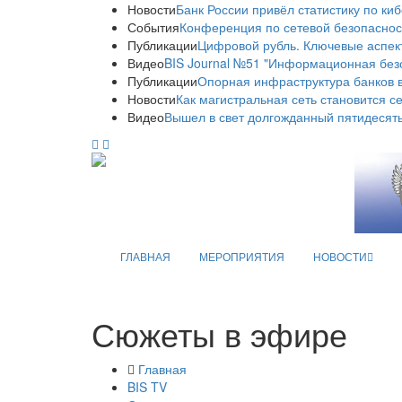
Новости
Банк России привёл статистику по ки
События
Конференция по сетевой безопаснос
Публикации
Цифровой рубль. Ключевые аспек
Видео
BIS Journal №51 "Информационная без
Публикации
Опорная инфраструктура банков в
Новости
Как магистральная сеть становится с
Видео
Вышел в свет долгожданный пятидесяты
ГЛАВНАЯ
МЕРОПРИЯТИЯ
НОВОСТИ
Сюжеты в эфире
Главная
BIS TV