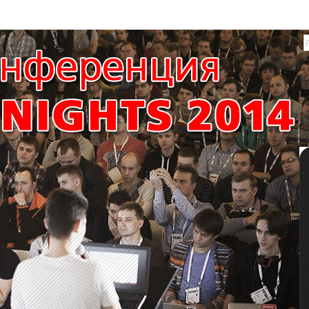
К
Н
-