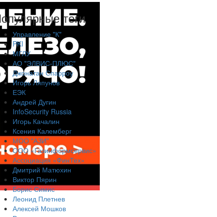
опулярные теги
Управление "К"
PKI
МГЛУ
АО "ЭЛВИС-ПЛЮС"
Джонатан Спарроу
Игорь Ляпунов
ЕЭК
Андрей Дугин
InfoSecurity Russia
Игорь Качалин
Ксения Калемберг
МОО "АЗИ"
ООО «Газинформсервис»
Ассоциация «ФинТех»
Дмитрий Матюхин
Виктор Пярин
Борис Симис
Леонид Плетнев
Алексей Мошков