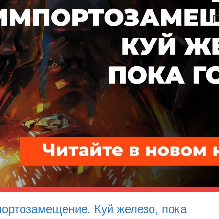
П
Ипортозамещение. Куй железо, пока