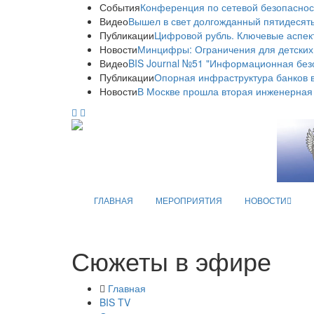
События
Конференция по сетевой безопаснос
Видео
Вышел в свет долгожданный пятидесяты
Публикации
Цифровой рубль. Ключевые аспек
Новости
Минцифры: Ограничения для детских
Видео
BIS Journal №51 "Информационная без
Публикации
Опорная инфраструктура банков в
Новости
В Москве прошла вторая инженерная
ГЛАВНАЯ
МЕРОПРИЯТИЯ
НОВОСТИ
Сюжеты в эфире
Главная
BIS TV