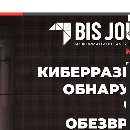
К
Н
-