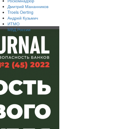
Роскомнадзор
Дмитрий Мананников
Troels Oerting
Андрей Кузьмич
ИТМО
МВД России