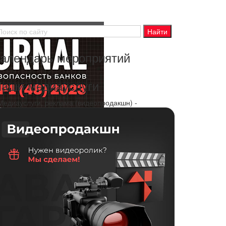
алендарь мероприятий
аши медиауслуги
 Медиауслуги, реклама (видеопродакшн) -