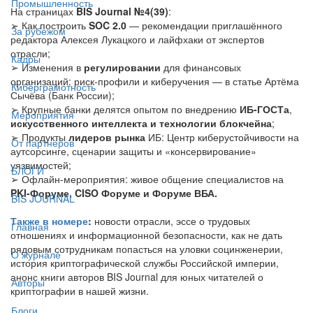
Промышленность
На страницах
BIS Journal №4(39)
:
➢ Как построить
SOC 2.0
— рекомендации приглашённого
За рубежом
редактора Алексея Лукацкого и лайфхаки от экспертов
отрасли;
Кадры
➢ Изменения в
регулировании
для финансовых
организаций: риск-профили и киберучения — в статье Артёма
Киберграмотность
Сычёва (Банк России);
➢ Крупные банки делятся опытом по внедрению
ИБ-ГОСТа
,
Мероприятия
искусственного интеллекта и технологии блокчейна
;
➢ Продукты
лидеров рынка
ИБ: Центр киберустойчивости на
От партнёров
аутсорсинге, сценарии защиты и «консервирование»
уязвимостей;
БЛОГИ
➢ Офлайн-мероприятия: живое общение специалистов на
PKI-Форуме, CISO Форуме и Форуме ВБА.
BIS JOURNAL
Также в номере
:
новости отрасли, эссе о трудовых
Главная
отношениях и информационной безопасности, как не дать
рядовым сотрудникам попасться на уловки социнженерии,
О журнале
история криптографической службы Российской империи,
анонс книги авторов BIS Journal для юных читателей о
Авторы
криптографии в нашей жизни.
Блоги