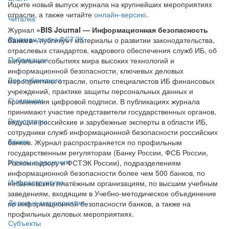
Ищите новый выпуск журнала на крупнейших мероприятиях
отрасли, а также читайте
онлайн-версию
.
Читалка
Журнал
«BIS Journal — Информационная безопасность
Рекомендации ФСТЭК
банков»
публикует материалы о развитии законодательства,
отраслевых стандартов, кадрового обеспечения служб ИБ, об
Публикации
актуальных событиях мира высоких технологий и
информационной безопасности, ключевых деловых
Все публикации
мероприятиях отрасли, опыте специалистов ИБ финансовых
учреждений, практике защиты персональных данных и
О главном
применения цифровой подписи. В публикациях журнала
принимают участие представители государственных органов,
Регуляторы
ведущие российские и зарубежные эксперты в области ИБ,
сотрудники служб информационной безопасности российских
Банки
банков. Журнал распространяется по профильным
государственным регуляторам (Банку России, ФСБ России,
Угрозы и решения
Роскомнадзору и ФСТЭК России), подразделениям
информационной безопасности более чем 500 банков, по
Инфраструктура
небанковским платёжным организациям, по высшим учебным
заведениям, входящим в Учебно-методическое объединение
Деловые мероприятия
по информационной безопасности банков, а также на
профильных деловых мероприятиях.
Субъекты