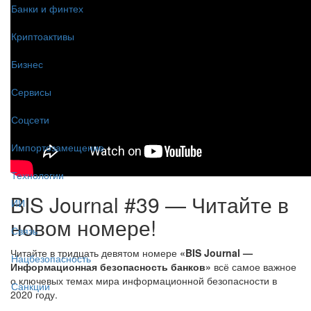
Банки и финтех
Криптоактивы
Бизнес
Сервисы
Соцсети
Импортозамещение
Технологии
BIS Journal #39 — Читайте в
ИИ
новом номере!
Связь
Читайте в тридцать девятом номере
«BIS Journal —
Нацбезопасность
Информационная безопасность банков»
всё самое важное
о ключевых темах мира информационной безопасности в
Санкции
2020 году.