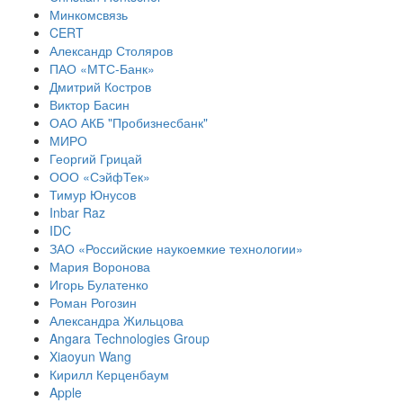
Минкомсвязь
CERT
Александр Столяров
ПАО «МТС-Банк»
Дмитрий Костров
Виктор Басин
ОАО АКБ "Пробизнесбанк"
МИРО
Георгий Грицай
ООО «СэйфТек»
Тимур Юнусов
Inbar Raz
IDC
ЗАО «Российские наукоемкие технологии»
Мария Воронова
Игорь Булатенко
Роман Рогозин
Александра Жильцова
Angara Technologies Group
Xiaoyun Wang
Кирилл Керценбаум
Apple