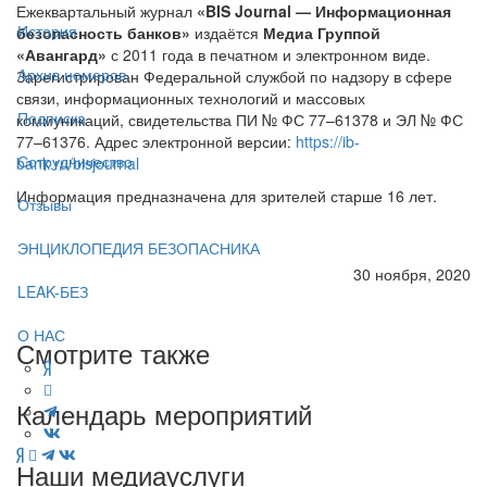
Ежеквартальный журнал
«BIS Journal — Информационная
История
безопасность банков»
издаётся
Медиа Группой
«Авангард»
с 2011 года в печатном и электронном виде.
Архив номеров
Зарегистрирован Федеральной службой по надзору в сфере
связи, информационных технологий и массовых
Подписка
коммуникаций, свидетельства ПИ № ФС 77–61378 и ЭЛ № ФС
77–61376. Адрес электронной версии:
https://ib-
Сотрудничество
bank.ru/bisjournal
Информация предназначена для зрителей старше 16 лет.
Отзывы
ЭНЦИКЛОПЕДИЯ БЕЗОПАСНИКА
30 ноября, 2020
LEAK-БЕЗ
О НАС
Смотрите также
Календарь мероприятий
Наши медиауслуги