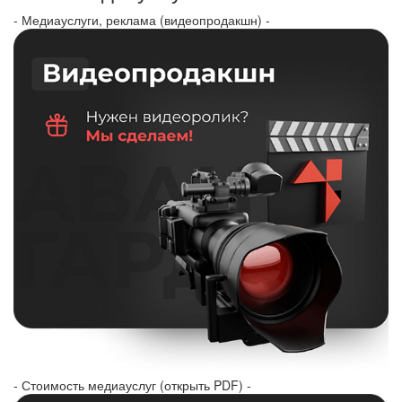
- Медиауслуги, реклама (видеопродакшн) -
- Стоимость медиауслуг (открыть PDF) -