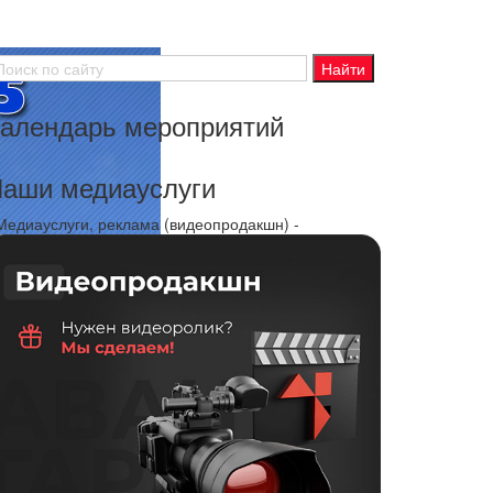
алендарь мероприятий
аши медиауслуги
 Медиауслуги, реклама (видеопродакшн) -