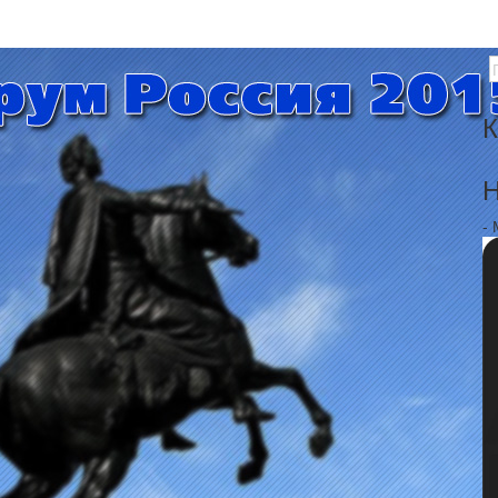
К
Н
-