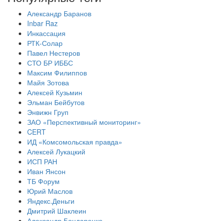
Александр Баранов
Inbar Raz
Инкассация
РТК-Солар
Павел Нестеров
СТО БР ИББС
Максим Филиппов
Майя Зотова
Алексей Кузьмин
Эльман Бейбутов
Энвижн Груп
ЗАО «Перспективный мониторинг»
CERT
ИД «Комсомольская правда»
Алексей Лукацкий
ИСП РАН
Иван Янсон
ТБ Форум
Юрий Маслов
Яндекс.Деньги
Дмитрий Шаклеин
Александр Бондаренко