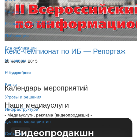
Читалка
Рекомендации ФСТЭК
Публикации
Все публикации
Кейс-чемпионат по ИБ — Репортаж
О главном
28 ноября, 2015
Подробнее
Регуляторы
Банки
Календарь мероприятий
Угрозы и решения
Наши медиауслуги
Инфраструктура
- Медиауслуги, реклама (видеопродакшн) -
Деловые мероприятия
Субъекты