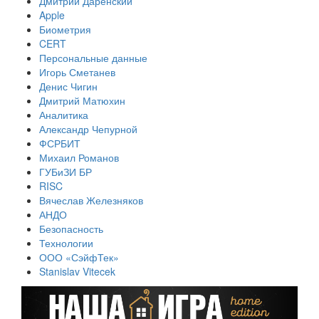
Дмитрий Даренский
Apple
Биометрия
CERT
Персональные данные
Игорь Сметанев
Денис Чигин
Дмитрий Матюхин
Аналитика
Александр Чепурной
ФСРБИТ
Михаил Романов
ГУБиЗИ БР
RISC
Вячеслав Железняков
АНДО
Безопасность
Технологии
ООО «СэйфТек»
Stanislav Vitecek