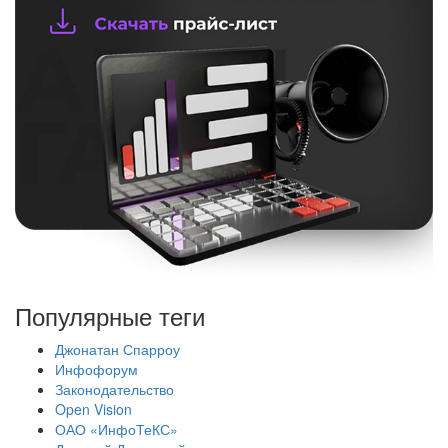
Популярные теги
Джонатан Спарроу
Инфофорум
Законодательство
Open Vision
ОАО «ИнфоТеКС»