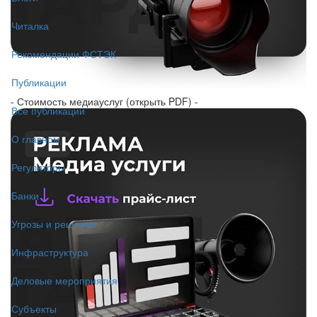
Читалка
Рекомендации ФСТЭК
Публикации
- Стоимость медиауслуг (открыть PDF) -
Все публикации
О главном
Регуляторы
Банки
Угрозы и решения
Инфраструктура
Деловые мероприятия
Субъекты