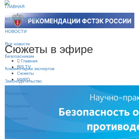
ГЛАВНАЯ
МЕРОПРИЯТИЯ
НОВОСТИ
Сюжеты в эфире
Все новости
Безопасникам
Главная
BIS TV
Комментарии экспертов
Сюжеты
МИРО
Законодательство
Регуляторы
Персданные
Биометрия
Киберпреступность