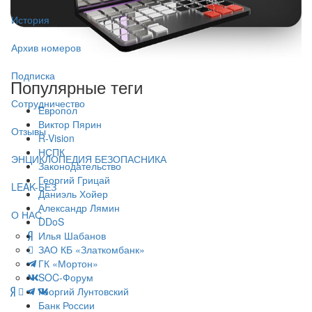
История
Архив номеров
Подписка
Популярные теги
Сотрудничество
Европол
Виктор Пярин
Отзывы
R-Vision
НСПК
ЭНЦИКЛОПЕДИЯ БЕЗОПАСНИКА
Законодательство
Георгий Грицай
LEAK-БЕЗ
Даниэль Хойер
Александр Лямин
О НАС
DDoS
Илья Шабанов
ЗАО КБ «Златкомбанк»
ГК «Мортон»
SOC-Форум
Георгий Лунтовский
Банк России