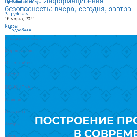
«Россия»): Информационная
Промышленность
безопасность: вчера, сегодня, завтра
За рубежом
15 марта, 2021
Кадры
Подробнее
Киберграмотность
Мероприятия
От партнёров
БЛОГИ
BIS JOURNAL
Главная
О журнале
Авторы
Блоги