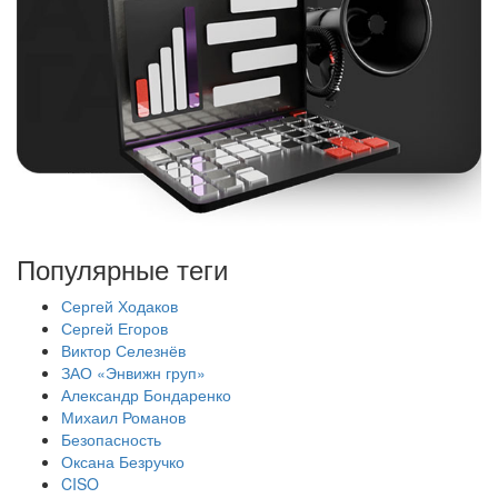
Популярные теги
Сергей Ходаков
Сергей Егоров
Виктор Селезнёв
ЗАО «Энвижн груп»
Александр Бондаренко
Михаил Романов
Безопасность
Оксана Безручко
CISO