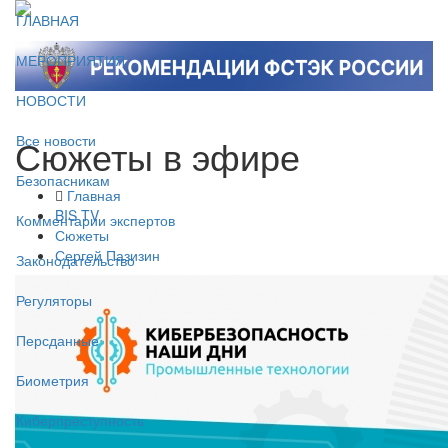
ГЛАВНАЯ
МЕРОПРИЯТИЯ
НОВОСТИ
Сюжеты в эфире
Все новости
Безопасникам
Главная
BIS TV
Комментарии экспертов
Сюжеты
Сергей Пазизин
Законодательство
Регуляторы
Персданные
Биометрия
Киберпреступность