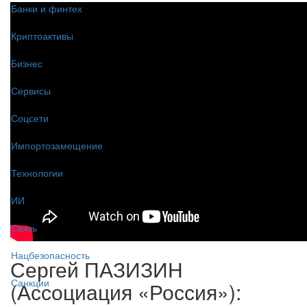
Банки и финтех
Криптоактивы
Бизнес
Сервисы
Соцсети
Импортозамещение
Технологии
ИИ
Связь
Нацбезопасность
Сергей ПАЗИЗИН
Санкции
(Ассоциация «Россия»):