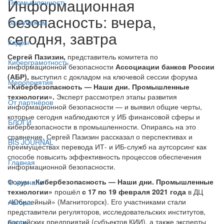
Информационная
Промышленность
безопасность: вчера,
За рубежом
сегодня, завтра
Кадры
Сергей Пазизин,
представитель комитета по
Киберграмотность
информационной безопасности
Ассоциации банков России
(АБР),
выступил с докладом на ключевой сессии форума
Мероприятия
«Кибербезопасность — Наши дни. Промышленные
технологии».
Эксперт рассмотрел этапы развития
От партнёров
информационной безопасности — и выявил общие черты,
которые сегодня наблюдаются у ИБ финансовой сферы и
БЛОГИ
кибербезопасности в промышленности. Опираясь на это
сравнение, Сергей Пазизин рассказал о перспективах и
BIS JOURNAL
преимуществах перевода ИТ- и ИБ-служб на аутсорсинг как
способе повысить эффективность процессов обеспечения
Главная
информационной безопасности.
Форум
«Кибербезопасность — Наши дни. Промышленные
О журнале
технологии»
прошёл
с 17 по 19 февраля 2021 года
в ДЦ
«Юбилейный» (Магнитогорск). Его участниками стали
Авторы
представители регуляторов, исследовательских институтов,
российских предприятий (субъектов КИИ), а также эксперты
Блоги