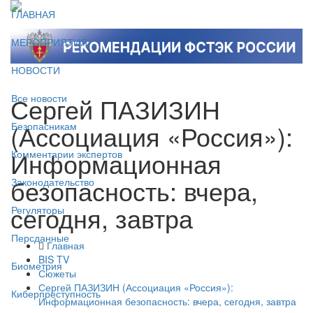
ГЛАВНАЯ
МЕРОПРИЯТИЯ
НОВОСТИ
Сергей ПАЗИЗИН
Все новости
(Ассоциация «Россия»):
Безопасникам
Информационная
Комментарии экспертов
безопасность: вчера,
Законодательство
сегодня, завтра
Регуляторы
Персданные
Главная
BIS TV
Биометрия
Сюжеты
Сергей ПАЗИЗИН (Ассоциация «Россия»):
Киберпреступность
Информационная безопасность: вчера, сегодня, завтра