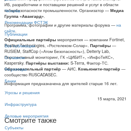
ИБ, разработчики и поставщики решений и услуг в области
кибербезопасности промышленности. Организатор —
Медиа
Читалка
Группа «Авангард»
.
Рекомендации ФСТЭК
Программа, фотографии и другие материалы форума —
на
сайте
.
Публикации
Официальные партнёры
мероприятия — компании Fortinet,
Positive Technologies, «Ростелеком-Солар».
Партнёры
—
Все публикации
RUSIEM, StaffCop («Атом Безопасность»), Deiteriy Lab,
Перспективный мониторинг, ГК «ЦИБИТ», «ИнфоТеКС»,
О главном
Kaspersky.
Партнёры выставки:
S-Terra, Фактор-ТС.
Образовательный партнёр
— АИС.
Комьюнити-партнёр
—
Регуляторы
сообщество RUSCADASEC.
Банки
Информация предназначена для зрителей старше 16 лет.
Угрозы и решения
15 марта, 2021
Инфраструктура
Деловые мероприятия
Смотрите также
Субъекты