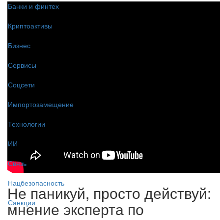
Банки и финтех
Криптоактивы
Бизнес
Сервисы
Соцсети
Импортозамещение
Технологии
ИИ
Связь
Нацбезопасность
Не паникуй, просто действуй:
Санкции
мнение эксперта по