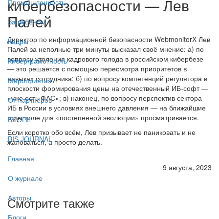
кибербезопасности — Лев
Промышленность
Палей
За рубежом
Директор по информационной безопасности WebmonitorX Лев
Кадры
Палей за неполные три минуты высказал своё мнение: а) по
вопросу утоления кадрового голода в российском кибербезе
Киберграмотность
— это решается с помощью пересмотра приоритетов в
навыках сотрудника; б) по вопросу компетенций регулятора в
Мероприятия
плоскости формирования цены на отечественный ИБ-софт —
«уже есть ФАС»; в) наконец, по вопросу перспектив сектора
От партнёров
ИБ в России в условиях внешнего давления — на ближайшие
годы поле для «постепенной эволюции» просматривается.
БЛОГИ
Если коротко обо всём, Лев призывает не паниковать и не
BIS JOURNAL
жаловаться, а просто делать.
Главная
9 августа, 2023
О журнале
Авторы
Смотрите также
Блоги