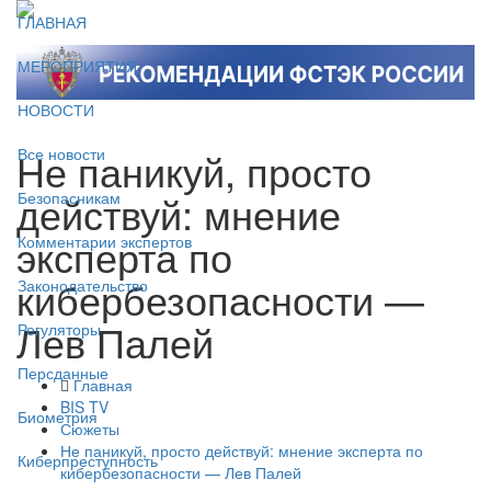
ГЛАВНАЯ
МЕРОПРИЯТИЯ
НОВОСТИ
Не паникуй, просто
Все новости
действуй: мнение
Безопасникам
эксперта по
Комментарии экспертов
кибербезопасности —
Законодательство
Лев Палей
Регуляторы
Персданные
Главная
BIS TV
Биометрия
Сюжеты
Не паникуй, просто действуй: мнение эксперта по
Киберпреступность
кибербезопасности — Лев Палей