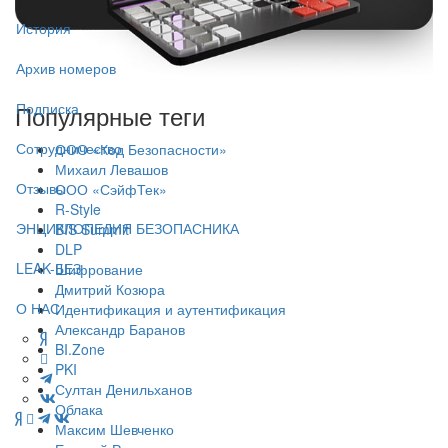
История
Архив номеров
Подписка
Популярные теги
Сотрудничество
ООО «Код Безопасности»
Михаил Левашов
Отзывы
ООО «СэйфТек»
R-Style
ЭНЦИКЛОПЕДИЯ БЕЗОПАСНИКА
BIS Summit
DLP
LEAK-БЕЗ
Шифрование
Дмитрий Козюра
О НАС
Идентификация и аутентификация
Александр Баранов
BI.Zone
PKI
Султан Денильханов
Облака
Максим Шевченко