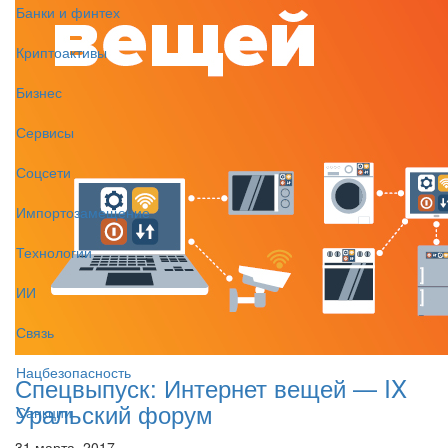
Банки и финтех
Криптоактивы
Бизнес
Сервисы
Соцсети
Импортозамещение
Технологии
ИИ
Связь
Нацбезопасность
Спецвыпуск: Интернет вещей — IX
Уральский форум
Санкции
31 марта, 2017