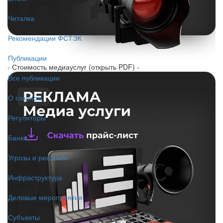
Читалка
Рекомендации ФСТЭК
Публикации
- Стоимость медиауслуг (открыть PDF) -
Все публикации
О главном
Регуляторы
Банки
Угрозы и решения
Инфраструктура
Деловые мероприятия
Субъекты