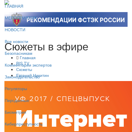
ГЛАВНАЯ
МЕРОПРИЯТИЯ
НОВОСТИ
Сюжеты в эфире
Все новости
Безопасникам
Главная
BIS TV
Комментарии экспертов
Сюжеты
Евгений Никитин
Законодательство
Регуляторы
Персданные
Биометрия
Киберпреступность