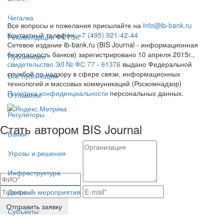
Читалка
Все вопросы и пожелания присылайте на
info@ib-bank.ru
Контактный телефон:
+7 (495) 921-42-44
Рекомендации ФСТЭК
Сетевое издание ib-bank.ru (BIS Journal - информационная
безопасность банков) зарегистрировано 10 апреля 2015г.,
Публикации
свидетельство ЭЛ № ФС 77 - 61376
выдано Федеральной
службой по надзору в сфере связи, информационных
Все публикации
технологий и массовых коммуникаций (Роскомнадзор)
Политика конфиденциальности
персональных данных.
О главном
Регуляторы
Стать автором BIS Journal
Банки
Угрозы и решения
Инфраструктура
Деловые мероприятия
Отправить заявку
Субъекты