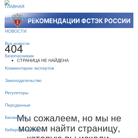
ГЛАВНАЯ
МЕРОПРИЯТИЯ
НОВОСТИ
404
Все новости
Безопасникам
СТРАНИЦА НЕ НАЙДЕНА
Комментарии экспертов
Законодательство
Регуляторы
Персданные
Мы сожалеем, но мы не
Биометрия
можем найти страницу,
Киберпреступность
которую вы искали.