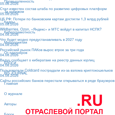
Промышленность
05.08.2026
Стал известен состав штаба по развитию цифровых платформ
За рубежом
05.08.2026
ЦБ РФ: Потери по банковским картам достигли 1,3 млрд рублей
Кадры
05.08.2026
Wildberries, Ozon, «Яндекс» и МТС войдут в капитал НСПК?
Киберграмотность
04.08.2026
Что будет модно предустанавливать в 2027 году
Мероприятия
04.08.2026
Российский рынок ПАКов вырос втрое за три года
От партнёров
04.08.2026
Вадуц сообщает о кибератаке на реестр данных юрлиц
БЛОГИ
04.08.2026
Пользователи Coldcard пострадали из-за взлома криптокошельков
BIS JOURNAL
04.08.2026
Сайты российских банков перестали открываться в ряде браузеров
Главная
О журнале
Авторы
Блоги