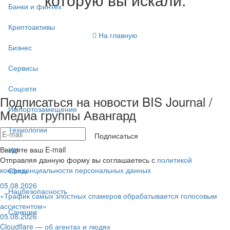
Банки и финтех
Криптоактивы
На главную
Бизнес
Сервисы
Соцсети
Подписаться на новости BIS Journal /
Импортозамещение
Медиа группы Авангард
Технологии
Подписаться
Введите ваш E-mail
ИИ
Отправляя данную форму вы соглашаетесь с
политикой
конфиденциальности персональных данных
Связь
05.08.2026
Нацбезопасность
«Трафик самых злостных спамеров обрабатывается голосовым
ассистентом»
Санкции
05.08.2026
Cloudflare — об агентах и людях