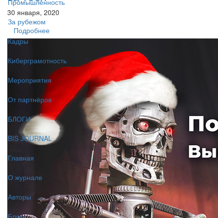
Промышленность
30 января, 2020
За рубежом
Подробнее
Кадры
Киберграмотность
Мероприятия
От партнёров
БЛОГИ
BIS JOURNAL
Главная
О журнале
Авторы
Блоги