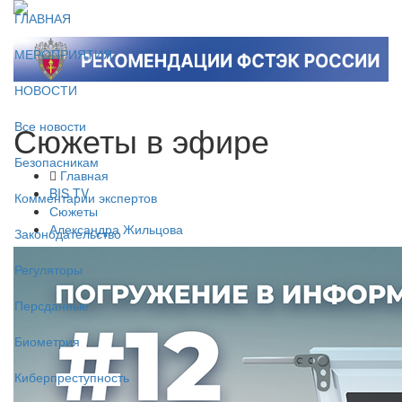
ГЛАВНАЯ
МЕРОПРИЯТИЯ
НОВОСТИ
Сюжеты в эфире
Все новости
Безопасникам
Главная
BIS TV
Комментарии экспертов
Сюжеты
Александра Жильцова
Законодательство
Регуляторы
Персданные
Биометрия
Киберпреступность