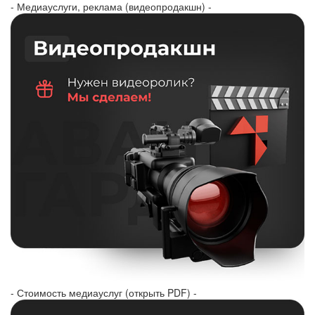
- Медиауслуги, реклама (видеопродакшн) -
- Стоимость медиауслуг (открыть PDF) -