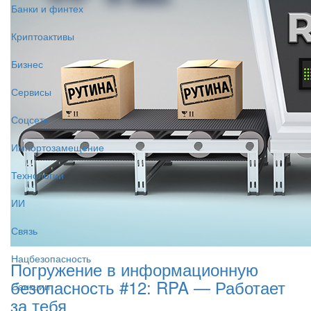
Банки и финтех
Криптоактивы
Бизнес
Сервисы
Соцсети
Импортозамещение
Технологии
ИИ
Связь
Нацбезопасность
Погружение в информационную
безопасность #12: RPA — Работает
Санкции
за тебя