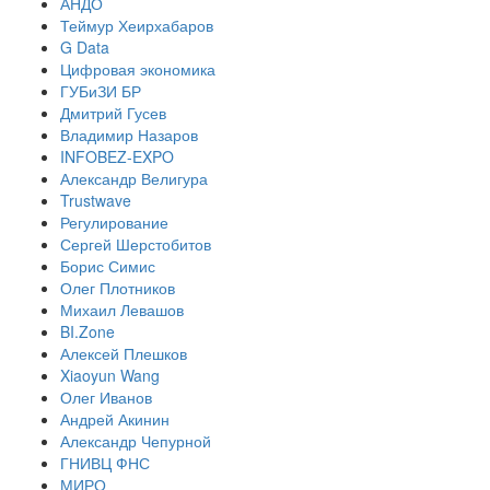
АНДО
Теймур Хеирхабаров
G Data
Цифровая экономика
ГУБиЗИ БР
Дмитрий Гусев
Владимир Назаров
INFOBEZ-EXPO
Александр Велигура
Trustwave
Регулирование
Сергей Шерстобитов
Борис Симис
Олег Плотников
Михаил Левашов
BI.Zone
Алексей Плешков
Xiaoyun Wang
Олег Иванов
Андрей Акинин
Александр Чепурной
ГНИВЦ ФНС
МИРО