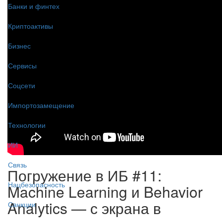
Банки и финтех
Криптоактивы
Бизнес
Сервисы
Соцсети
Импортозамещение
Технологии
ИИ
Связь
Погружение в ИБ #11:
Нацбезопасность
Machine Learning и Behavior
Analytics — с экрана в
Санкции