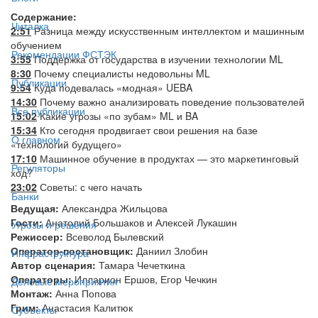
Содержание:
Читалка
2:51
Разница между искусственным интеллектом и машинным
обучением
Рекомендации ФСТЭК
3:55
Поддержка от государства в изучении технологии ML
8:30
Почему специалисты недовольны ML
Публикации
9:54
Куда подевалась «модная» UEBA
14:30
Почему важно анализировать поведение пользователей
Все публикации
15:02
Какие угрозы «по зубам» ML и BA
15:34
Кто сегодня продвигает свои решения на базе
О главном
«технологий будущего»
17:10
Машинное обучение в продуктах — это маркетинговый
Регуляторы
ход?
23:02
Советы: с чего начать
Банки
Ведущая:
Александра Жильцова
Гости:
Анатолий Большаков и Алексей Лукашин
Угрозы и решения
Режиссер:
Всеволод Былевский
Оператор-постановщик:
Даниил Злобин
Инфраструктура
Автор сценария:
Тамара Чечеткина
Операторы:
Илларион Ершов, Егор Чечкин
Деловые мероприятия
Монтаж:
Анна Попова
Грим:
Анастасия Калитюк
Субъекты