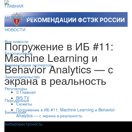
ГЛАВНАЯ
МЕРОПРИЯТИЯ
НОВОСТИ
Погружение в ИБ #11:
Все новости
Machine Learning и
Безопасникам
Behavior Analytics — с
Комментарии экспертов
экрана в реальность
Законодательство
Регуляторы
Главная
BIS TV
Персданные
Сюжеты
Погружение в ИБ #11: Machine Learning и Behavior
Биометрия
Analytics — с экрана в реальность
Киберпреступность