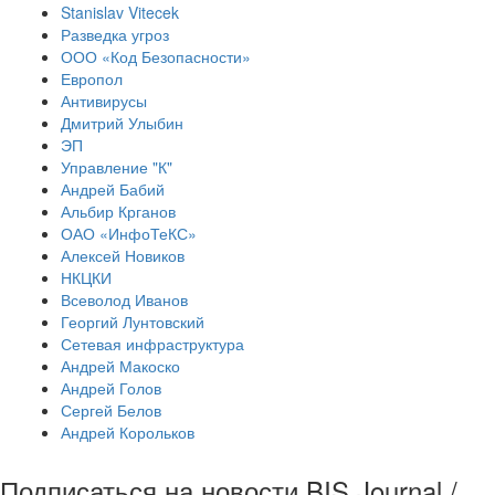
Stanislav Vitecek
Разведка угроз
ООО «Код Безопасности»
Европол
Антивирусы
Дмитрий Улыбин
ЭП
Управление "К"
Андрей Бабий
Альбир Крганов
ОАО «ИнфоТеКС»
Алексей Новиков
НКЦКИ
Всеволод Иванов
Георгий Лунтовский
Сетевая инфраструктура
Андрей Макоско
Андрей Голов
Сергей Белов
Андрей Корольков
Подписаться на новости BIS Journal /