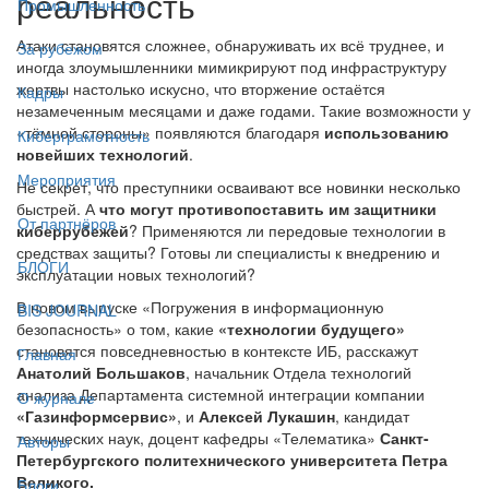
реальность
Промышленность
Атаки становятся сложнее, обнаруживать их всё труднее, и
За рубежом
иногда злоумышленники мимикрируют под инфраструктуру
жертвы настолько искусно, что вторжение остаётся
Кадры
незамеченным месяцами и даже годами. Такие возможности у
«тёмной стороны» появляются благодаря
использованию
Киберграмотность
новейших технологий
.
Мероприятия
Не секрет, что преступники осваивают все новинки несколько
быстрей. А
что могут противопоставить им защитники
От партнёров
киберрубежей
? Применяются ли передовые технологии в
средствах защиты? Готовы ли специалисты к внедрению и
БЛОГИ
эксплуатации новых технологий?
В новом выпуске «Погружения в информационную
BIS JOURNAL
безопасность» о том, какие
«технологии будущего»
становятся повседневностью в контексте ИБ, расскажут
Главная
Анатолий Большаков
, начальник Отдела технологий
анализа Департамента системной интеграции компании
О журнале
«Газинформсервис»
, и
Алексей Лукашин
, кандидат
технических наук, доцент кафедры «Телематика»
Санкт-
Авторы
Петербургского политехнического университета Петра
Великого.
Блоги