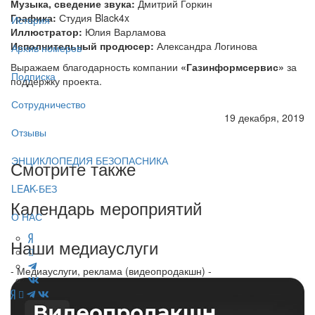
Музыка, сведение звука:
Дмитрий Горкин
Графика:
Студия Black4x
История
Иллюстратор:
Юлия Варламова
Исполнительный продюсер:
Александра Логинова
Архив номеров
Выражаем благодарность компании
«Газинформсервис»
за
Подписка
поддержку проекта.
Сотрудничество
19 декабря, 2019
Отзывы
ЭНЦИКЛОПЕДИЯ БЕЗОПАСНИКА
Смотрите также
LEAK-БЕЗ
Календарь мероприятий
О НАС
Наши медиауслуги
- Медиауслуги, реклама (видеопродакшн) -