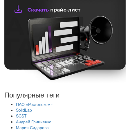
Популярные теги
ПАО «Ростелеком»
SolidLab
SCST
Андрей Грициенко
Мария Сидорова