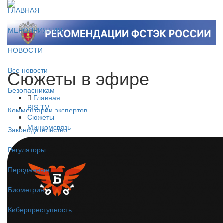
ГЛАВНАЯ
МЕРОПРИЯТИЯ
НОВОСТИ
Сюжеты в эфире
Все новости
Безопасникам
Главная
BIS TV
Комментарии экспертов
Сюжеты
Минкомсвязь
Законодательство
Регуляторы
Персданные
Биометрия
Киберпреступность