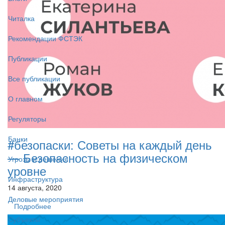
Читалка
Рекомендации ФСТЭК
Публикации
Все публикации
О главном
Регуляторы
Банки
#безопаски: Советы на каждый день
— Безопасность на физическом
Угрозы и решения
уровне
Инфраструктура
14 августа, 2020
Деловые мероприятия
Подробнее
Субъекты