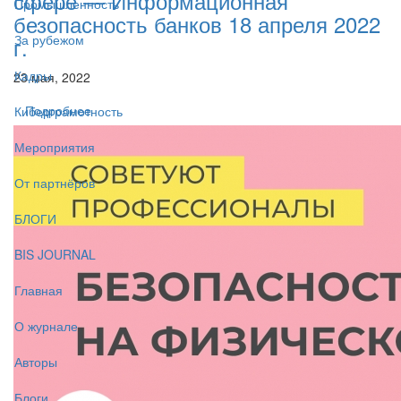
сфере — Информационная
Промышленность
безопасность банков 18 апреля 2022
За рубежом
г.
Кадры
23 мая, 2022
Подробнее
Киберграмотность
Мероприятия
От партнёров
БЛОГИ
BIS JOURNAL
Главная
О журнале
Авторы
Блоги