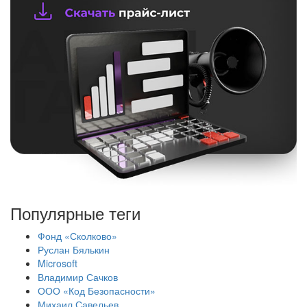
Популярные теги
Фонд «Сколково»
Руслан Бялькин
Microsoft
Владимир Сачков
ООО «Код Безопасности»
Михаил Савельев