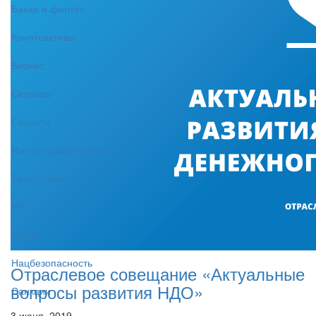
Банки и финтех
Криптоактивы
Бизнес
Сервисы
Соцсети
Импортозамещение
Технологии
ИИ
Связь
Нацбезопасность
Отраслевое совещание «Актуальные
вопросы развития НДО»
Санкции
3 июня, 2019