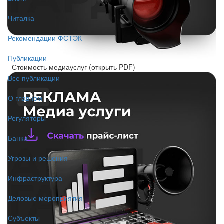
Читалка
Рекомендации ФСТЭК
Публикации
- Стоимость медиауслуг (открыть PDF) -
Все публикации
О главном
Регуляторы
Банки
Угрозы и решения
Инфраструктура
Деловые мероприятия
Субъекты