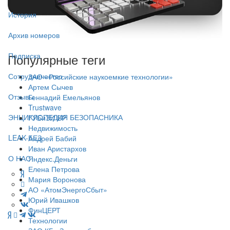
История
Архив номеров
Подписка
Популярные теги
Сотрудничество
ЗАО «Российские наукоемкие технологии»
Артем Сычев
Отзывы
Геннадий Емельянов
Trustwave
ЭНЦИКЛОПЕДИЯ БЕЗОПАСНИКА
ГУБиЗИ БР
Недвижимость
LEAK-БЕЗ
Андрей Бабий
Иван Аристархов
О НАС
Яндекс.Деньги
Елена Петрова
Мария Воронова
АО «АтомЭнергоСбыт»
Юрий Ивашков
ФинЦЕРТ
Технологии