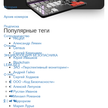
История
Архив номеров
Подписка
Популярные теги
Сотрудничество
НКЦКИ
Александр Лямин
Отзывы
Census
Сергей Кирюшкин
ЭНЦИКЛОПЕДИЯ БЕЗОПАСНИКА
Юрий Ивашков
Blockchain
LEAK-БЕЗ
ЗАО «Перспективный мониторинг»
Андрей Гайко
О НАС
Сергей Ходаков
ООО «Код Безопасности»
Алексей Липунов
Руслан Иванов
Михаил Романов
Терроризм
Мария Лурье