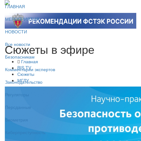
ГЛАВНАЯ
МЕРОПРИЯТИЯ
НОВОСТИ
Сюжеты в эфире
Все новости
Безопасникам
Главная
BIS TV
Комментарии экспертов
Сюжеты
МГЛУ
Законодательство
Регуляторы
Персданные
Биометрия
Киберпреступность