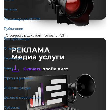
Читалка
Рекомендации ФСТЭК
Публикации
- Стоимость медиауслуг (открыть PDF) -
Все публикации
О главном
Регуляторы
Банки
Угрозы и решения
Инфраструктура
Деловые мероприятия
Субъекты