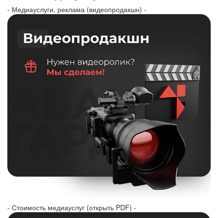
- Медиауслуги, реклама (видеопродакшн) -
- Стоимость медиауслуг (открыть PDF) -