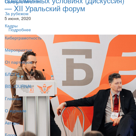
современных условиях (Дискуссия)
Промышленность
— XII Уральский форум
За рубежом
5 июня, 2020
Кадры
Подробнее
Киберграмотность
Мероприятия
От партнёров
БЛОГИ
BIS JOURNAL
Главная
О журнале
Авторы
Блоги