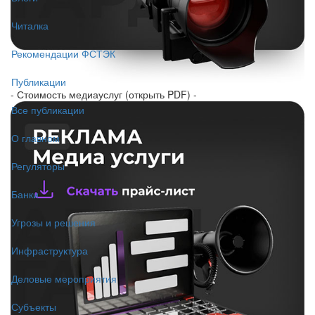
Читалка
Рекомендации ФСТЭК
Публикации
- Стоимость медиауслуг (открыть PDF) -
Все публикации
О главном
Регуляторы
Банки
Угрозы и решения
Инфраструктура
Деловые мероприятия
Субъекты