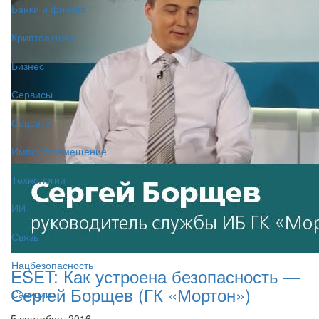
Банки и финтех
Криптоактивы
Бизнес
Сервисы
Соцсети
Импортозамещение
Технологии
ИИ
Связь
Нацбезопасность
ESET: Как устроена безопасность —
Сергей Борщев (ГК «Мортон»)
Санкции
5 сентября, 2016