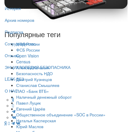
История
Архив номеров
Подписка
Популярные теги
Сотрудничество
МВД России
ФСБ России
Отзывы
Open Vision
Census
ЭНЦИКЛОПЕДИЯ БЕЗОПАСНИКА
Алексей Качалин
Безопасность НДО
LEAK-БЕЗ
Дмитрий Кузнецов
Станислав Смышляев
О НАС
ПАО «Банк ВТБ»
Наличный денежный оборот
Павел Луцик
Евгений Царёв
Общественное объединение «SOC в России»
Наталья Касперская
Юрий Маслов