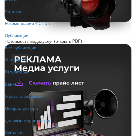
Читалка
Рекомендации ФСТЭК
Публикации
- Стоимость медиауслуг (открыть PDF) -
Все публикации
О главном
Регуляторы
Банки
Угрозы и решения
Инфраструктура
Деловые мероприятия
Субъекты