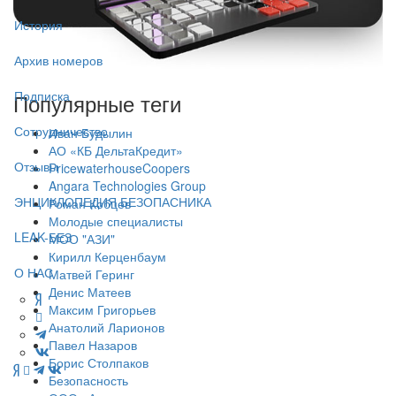
История
Архив номеров
Подписка
Популярные теги
Сотрудничество
Иван Будылин
АО «КБ ДельтаКредит»
Отзывы
PricewaterhouseCoopers
Angara Technologies Group
ЭНЦИКЛОПЕДИЯ БЕЗОПАСНИКА
Роман Кобцев
Молодые специалисты
LEAK-БЕЗ
МОО "АЗИ"
Кирилл Керценбаум
О НАС
Матвей Геринг
Денис Матеев
Максим Григорьев
Анатолий Ларионов
Павел Назаров
Борис Столпаков
Безопасность