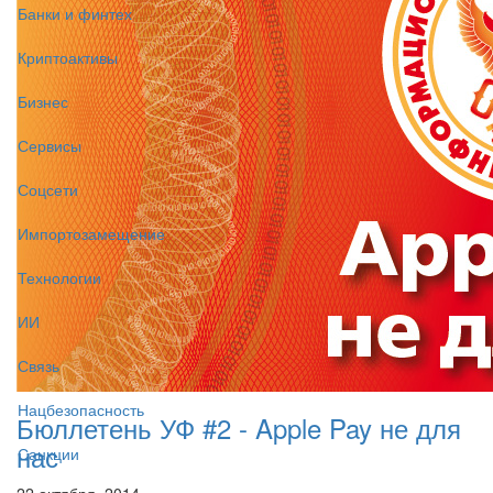
Банки и финтех
Криптоактивы
Бизнес
Сервисы
Соцсети
Импортозамещение
Технологии
ИИ
Связь
Нацбезопасность
Бюллетень УФ #2 - Apple Pay не для
нас
Санкции
22 октября, 2014