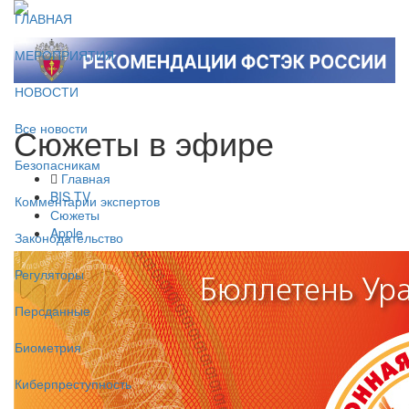
ГЛАВНАЯ
МЕРОПРИЯТИЯ
НОВОСТИ
Сюжеты в эфире
Все новости
Безопасникам
Главная
BIS TV
Комментарии экспертов
Сюжеты
Apple
Законодательство
Регуляторы
Персданные
Биометрия
Киберпреступность