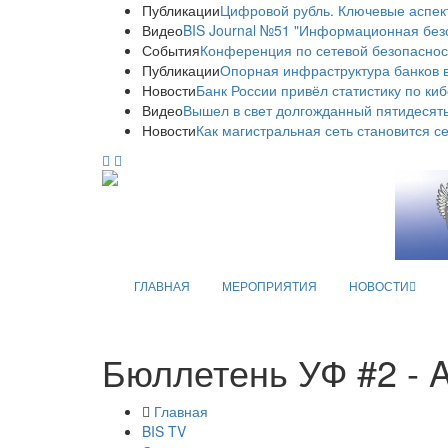
Публикации
Цифровой рубль. Ключевые аспек
Видео
BIS Journal №51 "Информационная без
События
Конференция по сетевой безопаснос
Публикации
Опорная инфраструктура банков в
Новости
Банк России привёл статистику по ки
Видео
Вышел в свет долгожданный пятидесяты
Новости
Как магистральная сеть становится с
ГЛАВНАЯ
МЕРОПРИЯТИЯ
НОВОСТИ
Бюллетень УФ #2 - A
Главная
BIS TV