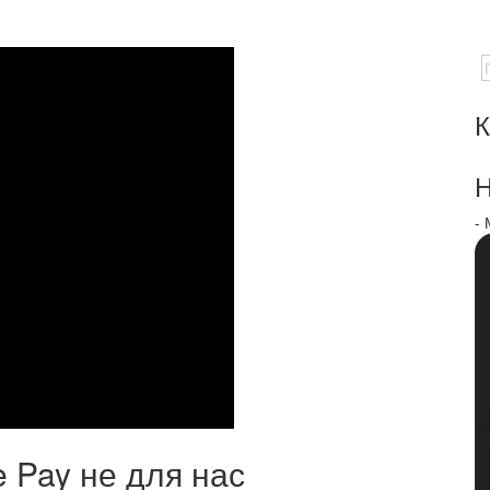
К
Н
-
 Pay не для нас