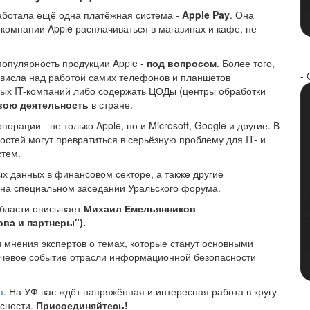
работала ещё одна платёжная система -
Apple Pay
. Она
компании Apple расплачиваться в магазинах и кафе, не
популярность продукции Apple -
под вопросом
. Более того,
- 
ависла над работой самих телефонов и планшетов
ных IT-компаний либо содержать ЦОДы (центры обработки
вою деятельность
в стране.
рации - не только Apple, но и Microsoft, Google и другие. В
остей могут превратиться в серьёзную проблему для IT- и
стем.
 данных в финансовом секторе, а также другие
 на специальном заседании Уральского форума.
области описывает
Михаил Емельянников
ова и партнеры").
 мнения экспертов о темах, которые станут основными
ючевое событие отрасли информационной безопасности
а
. На УФ вас ждёт напряжённая и интересная работа в кругу
сности.
Присоединяйтесь!