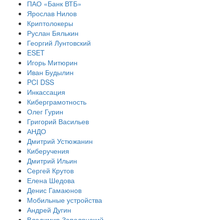
ПАО «Банк ВТБ»
Ярослав Нилов
Криптолокеры
Руслан Бялькин
Георгий Лунтовский
ESET
Игорь Митюрин
Иван Будылин
PCI DSS
Инкассация
Киберграмотность
Олег Гурин
Григорий Васильев
АНДО
Дмитрий Устюжанин
Киберучения
Дмитрий Ильин
Сергей Крутов
Елена Шедова
Денис Гамаюнов
Мобильные устройства
Андрей Дугин
Владимир Заполянский