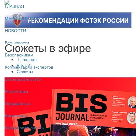
ГЛАВНАЯ
МЕРОПРИЯТИЯ
НОВОСТИ
Сюжеты в эфире
Все новости
Безопасникам
Главная
BIS TV
Комментарии экспертов
Сюжеты
Законодательство
Регуляторы
Персданные
Биометрия
Киберпреступность