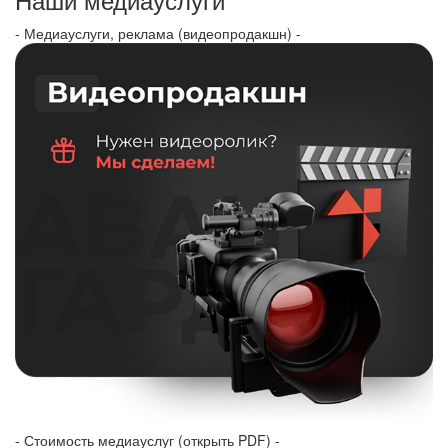
- Медиауслуги, реклама (видеопродакшн) -
- Стоимость медиауслуг (открыть PDF) -