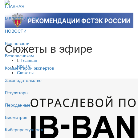
ГЛАВНАЯ
МЕРОПРИЯТИЯ
НОВОСТИ
Сюжеты в эфире
Все новости
Безопасникам
Главная
BIS TV
Комментарии экспертов
Сюжеты
Законодательство
Регуляторы
Персданные
Биометрия
Киберпреступность