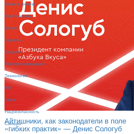
Банки и финтех
Криптоактивы
Бизнес
Сервисы
Соцсети
Импортозамещение
Технологии
ИИ
Связь
Нацбезопасность
Айтишники, как законодатели в поле
Санкции
«гибких практик» — Денис Сологуб