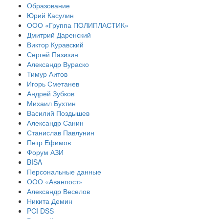
Образование
Юрий Касулин
ООО «Группа ПОЛИПЛАСТИК»
Дмитрий Даренский
Виктор Куравский
Сергей Пазизин
Александр Вураско
Тимур Аитов
Игорь Сметанев
Андрей Зубков
Михаил Бухтин
Василий Поздышев
Александр Санин
Станислав Павлунин
Петр Ефимов
Форум АЗИ
BISA
Персональные данные
ООО «Аванпост»
Александр Веселов
Никита Демин
PCI DSS