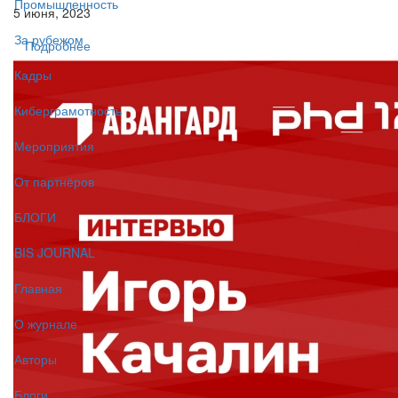
Промышленность
5 июня, 2023
За рубежом
Подробнее
Кадры
Киберграмотность
Мероприятия
От партнёров
БЛОГИ
BIS JOURNAL
Главная
О журнале
Авторы
Блоги