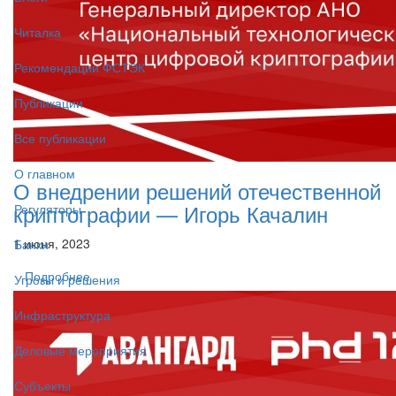
Читалка
Рекомендации ФСТЭК
Публикации
Все публикации
О главном
О внедрении решений отечественной
криптографии — Игорь Качалин
Регуляторы
1 июня, 2023
Банки
Подробнее
Угрозы и решения
Инфраструктура
Деловые мероприятия
Субъекты