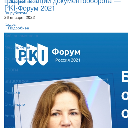
цифровизации документооборота —
Промышленность
PKI-Форум 2021
За рубежом
26 января, 2022
Кадры
Подробнее
Киберграмотность
Мероприятия
От партнёров
БЛОГИ
BIS JOURNAL
Главная
О журнале
Авторы
Блоги