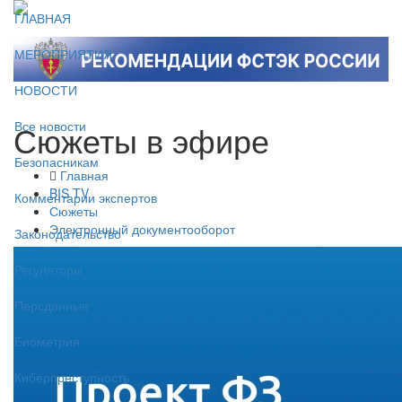
ГЛАВНАЯ
МЕРОПРИЯТИЯ
НОВОСТИ
Сюжеты в эфире
Все новости
Безопасникам
Главная
BIS TV
Комментарии экспертов
Сюжеты
Электронный документооборот
Законодательство
Регуляторы
Персданные
Биометрия
Киберпреступность