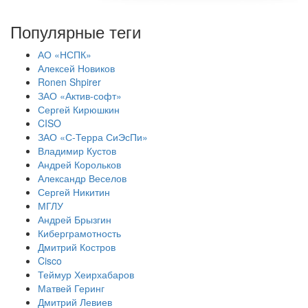
Популярные теги
АО «НСПК»
Алексей Новиков
Ronen Shpirer
ЗАО «Актив-софт»
Сергей Кирюшкин
CISO
ЗАО «С-Терра СиЭсПи»
Владимир Кустов
Андрей Корольков
Александр Веселов
Сергей Никитин
МГЛУ
Андрей Брызгин
Киберграмотность
Дмитрий Костров
Cisco
Теймур Хеирхабаров
Матвей Геринг
Дмитрий Левиев