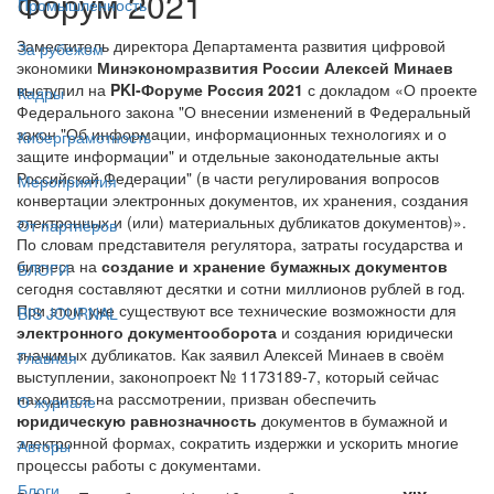
Форум 2021
Промышленность
Заместитель директора Департамента развития цифровой
За рубежом
экономики
Минэкономразвития России Алексей Минаев
выступил на
PKI-Форуме Россия 2021
с докладом «О проекте
Кадры
Федерального закона "О внесении изменений в Федеральный
закон "Об информации, информационных технологиях и о
Киберграмотность
защите информации" и отдельные законодательные акты
Российской Федерации" (в части регулирования вопросов
Мероприятия
конвертации электронных документов, их хранения, создания
электронных и (или) материальных дубликатов документов)».
От партнёров
По словам представителя регулятора, затраты государства и
бизнеса на
создание и хранение бумажных документов
БЛОГИ
сегодня составляют десятки и сотни миллионов рублей в год.
При этом уже существуют все технические возможности для
BIS JOURNAL
электронного документооборота
и создания юридически
значимых дубликатов. Как заявил Алексей Минаев в своём
Главная
выступлении, законопроект № 1173189-7, который сейчас
находится на рассмотрении, призван обеспечить
О журнале
юридическую равнозначность
документов в бумажной и
электронной формах, сократить издержки и ускорить многие
Авторы
процессы работы с документами.
Блоги