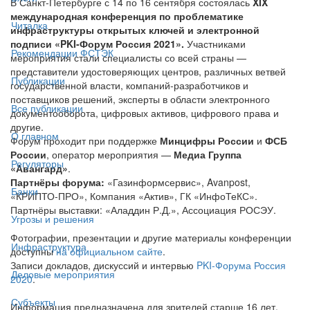
В Санкт-Петербурге с 14 по 16 сентября состоялась
XIX
международная конференция по проблематике
Читалка
инфраструктуры открытых ключей и электронной
подписи «PKI-Форум Россия 2021».
Участниками
Рекомендации ФСТЭК
мероприятия стали специалисты со всей страны —
представители удостоверяющих центров, различных ветвей
Публикации
государственной власти, компаний-разработчиков и
поставщиков решений, эксперты в области электронного
Все публикации
документооборота, цифровых активов, цифрового права и
другие.
О главном
Форум проходит при поддержке
Минцифры России
и
ФСБ
России
, оператор мероприятия —
Медиа Группа
Регуляторы
«Авангард»
.
Партнёры форума:
«Газинформсервис», Avanpost,
Банки
«КРИПТО-ПРО», Компания «Актив», ГК «ИнфоТеКС».
Партнёры выставки: «Аладдин Р.Д.», Ассоциация РОСЭУ.
Угрозы и решения
Фотографии, презентации и другие материалы конференции
Инфраструктура
доступны
на официальном сайте
.
Записи докладов, дискуссий и интервью
PKI-Форума Россия
Деловые мероприятия
2020
.
Субъекты
Информация предназначена для зрителей старше 16 лет.