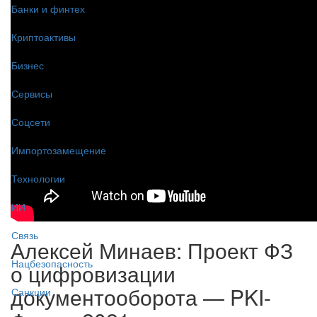
Банки и финтех
Криптоактивы
Бизнес
Сервисы
Соцсети
Импортозамещение
Технологии
ИИ
Связь
Алексей Минаев: Проект ФЗ
Нацбезопасность
о цифровизации
документооборота — PKI-
Санкции