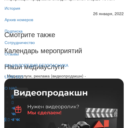
История
26 января, 2022
Архив номеров
Подписка
Смотрите также
Сотрудничество
Календарь мероприятий
Отзывы
Наши медиауслуги
ЭНЦИКЛОПЕДИЯ БЕЗОПАСНИКА
- Медиауслуги, реклама (видеопродакшн) -
LEAK-БЕЗ
О НАС