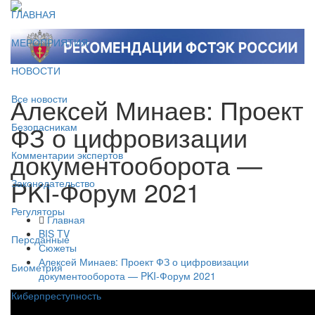
ГЛАВНАЯ
МЕРОПРИЯТИЯ
НОВОСТИ
Алексей Минаев: Проект
Все новости
ФЗ о цифровизации
Безопасникам
документооборота —
Комментарии экспертов
PKI-Форум 2021
Законодательство
Регуляторы
Главная
BIS TV
Персданные
Сюжеты
Алексей Минаев: Проект ФЗ о цифровизации
Биометрия
документооборота — PKI-Форум 2021
Киберпреступность