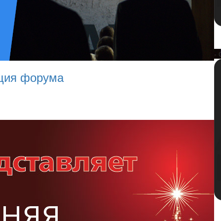
- 
ация форума