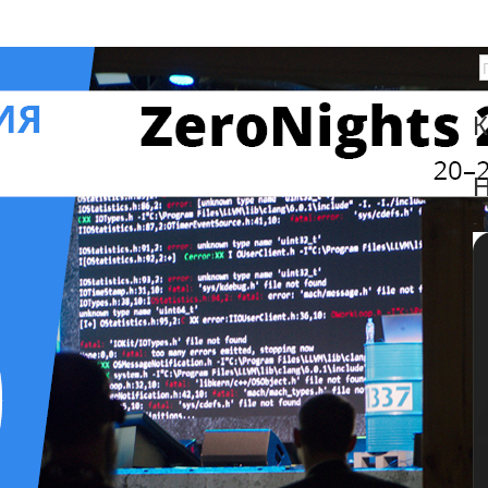
К
Н
-