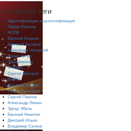
опулярные теги
Идентификация и аутентификация
Тимур Юнусов
НСПК
Евгений Климов
Дмитрий Костров
Александр Чепурной
Денис Чигин
Образование
R-Vision
Сергей Вихорев
МИРО
Дмитрий Волков
Роман Прохоров
Сергей Павлов
Александр Лямин
Эдгар Эбель
Евгений Никитин
Дмитрий Ильин
Владимир Сачков