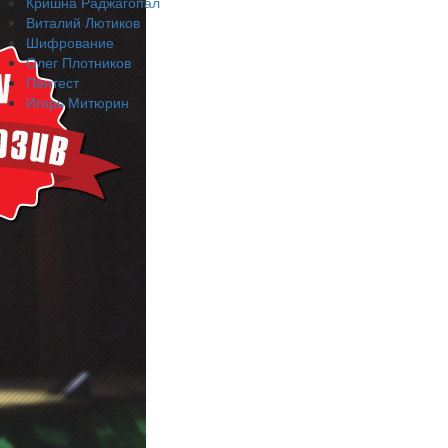
Кришна Раджагопал
Виталий Лютиков
Шифрование
Олег Плотников
Пентест
Игорь Митюрин