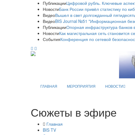
Публикации
Цифровой рубль. Ключевые аспек
Новости
Банк России привёл статистику по ки
Видео
Вышел в свет долгожданный пятидесяты
Видео
BIS Journal №51 "Информационная без
Публикации
Опорная инфраструктура банков в
Новости
Как магистральная сеть становится с
События
Конференция по сетевой безопаснос
ГЛАВНАЯ
МЕРОПРИЯТИЯ
НОВОСТИ
Сюжеты в эфире
Главная
BIS TV