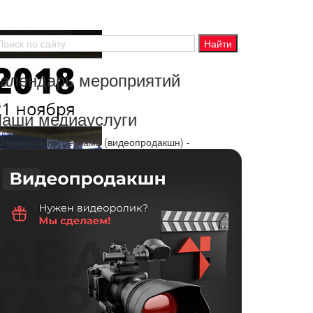
алендарь мероприятий
аши медиауслуги
 Медиауслуги, реклама (видеопродакшн) -