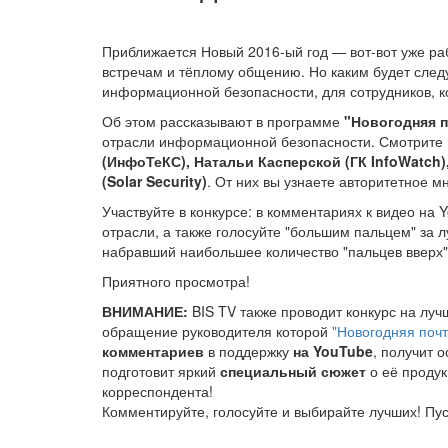
Приближается Новый 2016-ый год — вот-вот уже ра
встречам и тёплому общению. Но каким будет след
информационной безопасности, для сотрудников, к
Об этом рассказывают в программе
"Новогодняя п
отрасли информационной безопасности. Смотрите 
(ИнфоТеКС), Натальи Касперской (ГК InfoWatch),
(Solar Security)
. От них вы узнаете авторитетное м
Участвуйте в конкурсе: в комментариях к видео на
отрасли, а также голосуйте "большим пальцем" за 
набравший наибольшее количество "пальцев вверх
Приятного просмотра!
ВНИМАНИЕ:
BIS TV также проводит конкурс на луч
обращение руководителя которой
"Новогодняя почт
комментариев
в поддержку
на YouTube
, получит 
подготовит яркий
специальный сюжет
о её продук
корреспондента!
Комментируйте, голосуйте и выбирайте лучших! Пус