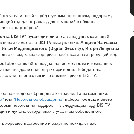
бота уступит свой черёд шумным торжествам, подаркам,
ующий год для отрасли, для компаний в области
оллег и партнёров?
- 
очта BIS TV"
руководители и главы ведущих компаний
в новом сюжете на BIS TV выступления:
Андрея Чапчаева
 Ильи Медведовского (Digital Security), Игоря Ляпунова
нение о том, какие сюрпризы несёт всем нам грядущий год.
 YouTube оставляйте поздравления коллегам и компаниям
лучшие поздравления других зрителей. Победитель,
", получит специальный
приз от BIS TV.
новогодний
шее новогоднее обращение к отрасли. Та из компаний,
а"
или
"Новогоднее обращение"
наберёт
больше всего
особый новогодний подарок — в следующем году BIS TV
ции и лучших сотрудниках с участием собственного
ть хорошее настроение и азарт не покидают вас!