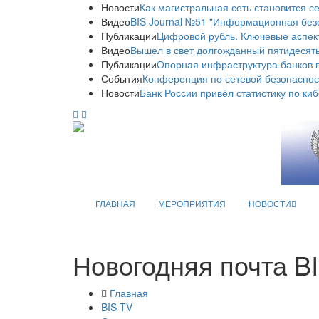
Новости
Как магистральная сеть становится с
Видео
BIS Journal №51 "Информационная без
Публикации
Цифровой рубль. Ключевые аспек
Видео
Вышел в свет долгожданный пятидесяты
Публикации
Опорная инфраструктура банков в
События
Конференция по сетевой безопаснос
Новости
Банк России привёл статистику по ки
ГЛАВНАЯ
МЕРОПРИЯТИЯ
НОВОСТИ
Новогодняя почта B
Главная
BIS TV