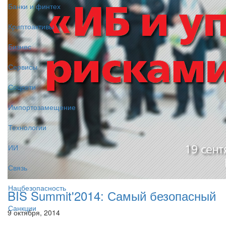
Банки и финтех
Криптоактивы
Бизнес
Сервисы
Соцсети
Импортозамещение
Технологии
ИИ
Связь
Нацбезопасность
BIS Summit'2014: Самый безопасный
Санкции
9 октября, 2014