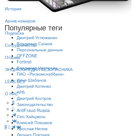
История
Архив номеров
Популярные теги
Подписка
Дмитрий Устюжанин
Владимир Сачков
Сотрудничество
Персональные данные
OFFZONE
Отзывы
Fortinet
Владимир Чистюхин
ЭНЦИКЛОПЕДИЯ БЕЗОПАСНИКА
ПАО «Роскомснаббанк»
Илья Шабанов
LEAK-БЕЗ
Дмитрий Котенко
АРБ
О НАС
Дмитрий Костров
Законодательство
AntiFraud Russia
Сяо Хайцзюнь
Алексей Плешков
Ярослав Нилов
Леонид Плетнев