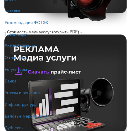
Читалка
Рекомендации ФСТЭК
- Стоимость медиауслуг (открыть PDF) -
Публикации
Все публикации
О главном
Регуляторы
Банки
Угрозы и решения
Инфраструктура
Деловые мероприятия
Субъекты