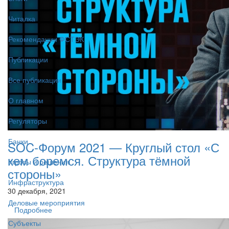
Читалка
Рекомендации ФСТЭК
Публикации
Все публикации
О главном
Регуляторы
Банки
SOC-Форум 2021 — Круглый стол «С
кем боремся. Структура тёмной
Угрозы и решения
стороны»
Инфраструктура
30 декабря, 2021
Деловые мероприятия
Подробнее
Субъекты