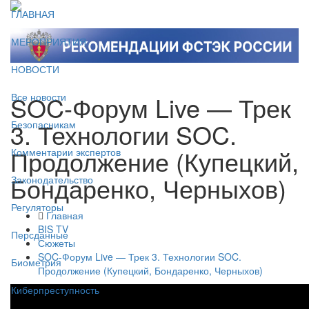
ГЛАВНАЯ
МЕРОПРИЯТИЯ
НОВОСТИ
SOC-Форум Live — Трек
Все новости
3. Технологии SOC.
Безопасникам
Продолжение (Купецкий,
Комментарии экспертов
Бондаренко, Черныхов)
Законодательство
Регуляторы
Главная
BIS TV
Персданные
Сюжеты
SOC-Форум Live — Трек 3. Технологии SOC.
Биометрия
Продолжение (Купецкий, Бондаренко, Черныхов)
Киберпреступность