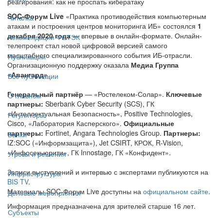
реагирования: как не проспать кибератаку
SOC-Форум Live
«Практика противодействия компьютерным
Читалка
атакам и построения центров мониторинга ИБ» состоялся
1
декабря 2020 года
— впервые в онлайн-формате. Онлайн-
Рекомендации ФСТЭК
телепроект стал новой цифровой версией самого
масштабного специализированного события ИБ-отрасли.
Публикации
Организационную поддержку оказала
Медиа Группа
«Авангард»
.
Все публикации
Генеральный партнёр
— «Ростелеком-Солар».
Ключевые
О главном
партнеры:
Sberbank Cyber Security (SCS), ГК
«Интеллектуальная Безопасность», Positive Technologies,
Регуляторы
Cisco, «Лаборатория Касперского».
Официальные
партнеры:
Fortinet, Angara Technologies Group.
Партнеры:
Банки
IZ:SOC («Информзащита»), Jet CSIRT, КРОК, R-Vision,
«Инфосекьюрити», ГК Innostage, ГК «Конфидент».
Угрозы и решения
Записи выступлений и интервью с экспертами публикуются на
Инфраструктура
BIS TV
.
Материалы SOC-Форум Live доступны на
официальном сайте
.
Деловые мероприятия
Информация предназначена для зрителей старше 16 лет.
Субъекты