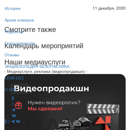
11 декабря, 2020
История
Архив номеров
Смотрите также
Подписка
Календарь мероприятий
Сотрудничество
Отзывы
Наши медиауслуги
ЭНЦИКЛОПЕДИЯ БЕЗОПАСНИКА
- Медиауслуги, реклама (видеопродакшн) -
LEAK-БЕЗ
О НАС