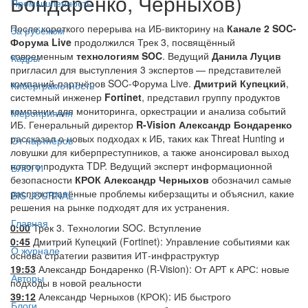
Бондаренко, Черныхов)
Промышленность
После короткого перерыва на ИБ-викторину на
Канале 2 SOC-
За рубежом
Форума Live
продолжился Трек 3, посвящённый
современным
технологиям SOC
. Ведущий
Данила Луцив
Кадры
пригласил для выступления 3 экспертов — представителей
компаний-партнёров SOC-Форума Live.
Дмитрий Купецкий
,
Киберграмотность
системный инженер
Fortinet
, представил группу продуктов
компании для мониторинга, оркестрации и анализа событий
Мероприятия
ИБ. Генеральный директор
R-Vision Александр Бондаренко
рассказал о новых подходах к ИБ, таких как Threat Hunting и
От партнёров
ловушки для киберпреступников, а также анонсировал выход
нового продукта TDP. Ведущий эксперт информационной
БЛОГИ
безопасности
КРОК Александр Черныхов
обозначил самые
распространённые проблемы киберзащиты и объяснил, какие
BIS JOURNAL
решения на рынке подходят для их устранения.
Главная
0:00
Трек 3. Технологии SOC. Вступление
0:45
Дмитрий Купецкий (Fortinet): Управление событиями как
О журнале
основа стратегии развития ИТ-инфраструктур
19:53
Александр Бондаренко (R-Vision): От АРТ к АРС: новые
Авторы
подходы в новой реальности
39:12
Александр Черныхов (КРОК): ИБ быстрого
Блоги