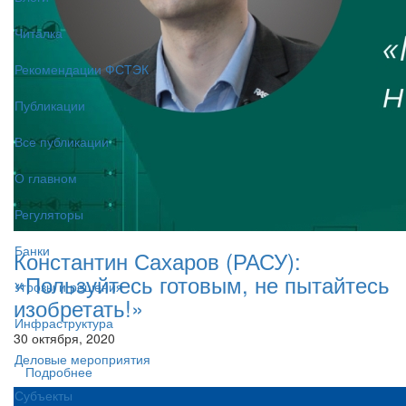
Читалка
Рекомендации ФСТЭК
Публикации
Все публикации
О главном
Регуляторы
Банки
Константин Сахаров (РАСУ):
«Пользуйтесь готовым, не пытайтесь
Угрозы и решения
изобретать!»
Инфраструктура
30 октября, 2020
Деловые мероприятия
Подробнее
Субъекты