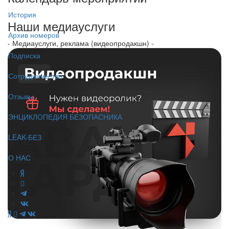
История
Наши медиауслуги
Архив номеров
- Медиауслуги, реклама (видеопродакшн) -
Подписка
Сотрудничество
Отзывы
ЭНЦИКЛОПЕДИЯ БЕЗОПАСНИКА
LEAK-БЕЗ
О НАС