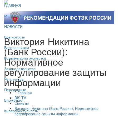
ГЛАВНАЯ
МЕРОПРИЯТИЯ
НОВОСТИ
Виктория Никитина
Все новости
(Банк России):
Безопасникам
Нормативное
Комментарии экспертов
регулирование защиты
Законодательство
информации
Регуляторы
Персданные
Главная
BIS TV
Биометрия
Сюжеты
Виктория Никитина (Банк России): Нормативное
Киберпреступность
регулирование защиты информации