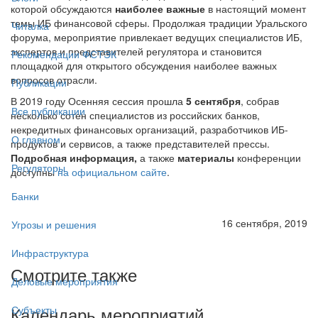
которой обсуждаются
наиболее важные
в настоящий момент
темы ИБ финансовой сферы. Продолжая традиции Уральского
Читалка
форума, мероприятие привлекает ведущих специалистов ИБ,
экспертов и представителей регулятора и становится
Рекомендации ФСТЭК
площадкой для открытого обсуждения наиболее важных
вопросов отрасли.
Публикации
В 2019 году Осенняя сессия прошла
5 сентября
, собрав
Все публикации
несколько сотен специалистов из российских банков,
некредитных финансовых организаций, разработчиков ИБ-
О главном
продуктов и сервисов, а также представителей прессы.
Подробная информация,
а также
материалы
конференции
Регуляторы
доступны
на официальном сайте
.
Банки
16 сентября, 2019
Угрозы и решения
Инфраструктура
Смотрите также
Деловые мероприятия
Календарь мероприятий
Субъекты