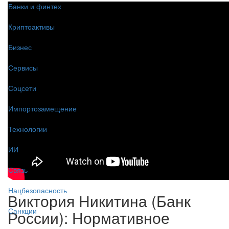
Банки и финтех
Криптоактивы
Бизнес
Сервисы
Соцсети
Импортозамещение
Технологии
ИИ
Связь
Нацбезопасность
Виктория Никитина (Банк
Санкции
России): Нормативное