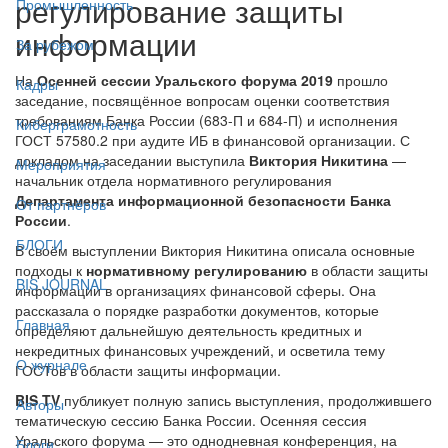
регулирование защиты
Промышленность
информации
За рубежом
На
Осенней сессии Уральского форума 2019
прошло
Кадры
заседание, посвящённое вопросам оценки соответствия
требованиям Банка России (683-П и 684-П) и исполнения
Киберграмотность
ГОСТ 57580.2 при аудите ИБ в финансовой организации. С
докладом на заседании выступила
Виктория Никитина
—
Мероприятия
начальник отдела нормативного регулирования
Департамента информационной безопасности Банка
От партнёров
России
.
БЛОГИ
В своём выступлении Виктория Никитина описала основные
подходы к
нормативному регулированию
в области защиты
BIS JOURNAL
информации в организациях финансовой сферы. Она
рассказала о порядке разработки документов, которые
Главная
определяют дальнейшую деятельность кредитных и
некредитных финансовых учреждений, и осветила тему
О журнале
ГОСТов в области защиты информации.
BIS TV
публикует полную запись выступления, продолжившего
Авторы
тематическую сессию Банка России. Осенняя сессия
Уральского форума — это однодневная конференция, на
Блоги