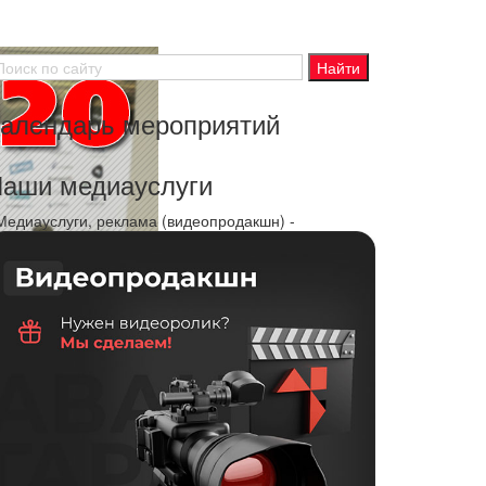
алендарь мероприятий
аши медиауслуги
 Медиауслуги, реклама (видеопродакшн) -