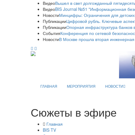
Видео
Вышел в свет долгожданный пятидесяты
Видео
BIS Journal №51 "Информационная без
Новости
Минцифры: Ограничения для детских
Публикации
Цифровой рубль. Ключевые аспек
Публикации
Опорная инфраструктура банков в
События
Конференция по сетевой безопаснос
Новости
В Москве прошла вторая инженерная
ГЛАВНАЯ
МЕРОПРИЯТИЯ
НОВОСТИ
Сюжеты в эфире
Главная
BIS TV