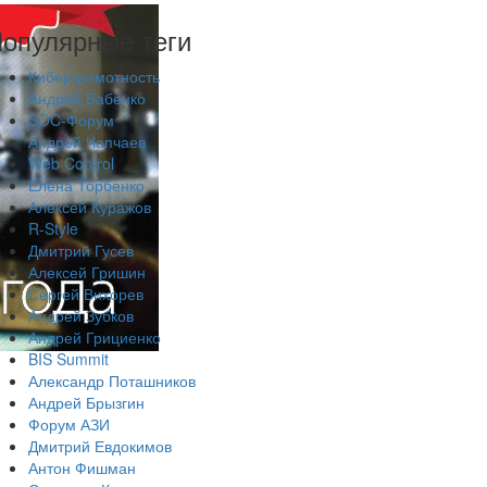
опулярные теги
Киберграмотность
Андрей Бабенко
SOC-Форум
Андрей Чапчаев
Web Control
Елена Торбенко
Алексей Куражов
R-Style
Дмитрий Гусев
Алексей Гришин
Сергей Вихорев
Андрей Зубков
Андрей Грициенко
BIS Summit
Александр Поташников
Андрей Брызгин
Форум АЗИ
Дмитрий Евдокимов
Антон Фишман