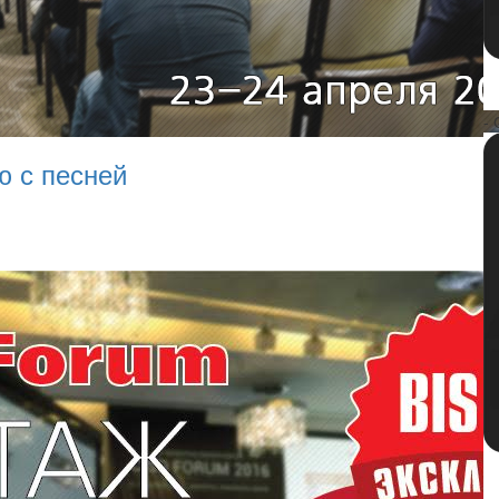
- 
ю с песней