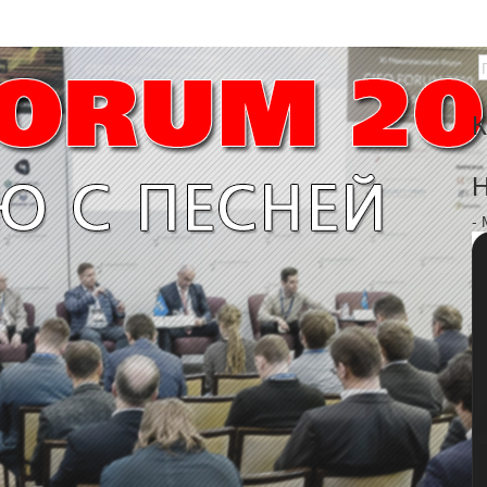
К
Н
-