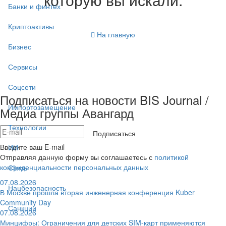
Банки и финтех
Криптоактивы
На главную
Бизнес
Сервисы
Соцсети
Подписаться на новости BIS Journal /
Импортозамещение
Медиа группы Авангард
Технологии
Подписаться
Введите ваш E-mail
ИИ
Отправляя данную форму вы соглашаетесь с
политикой
конфиденциальности персональных данных
Связь
07.08.2026
Нацбезопасность
В Москве прошла вторая инженерная конференция Kuber
Community Day
Санкции
07.08.2026
Минцифры: Ограничения для детских SIM-карт применяются