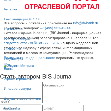
Читалка
Рекомендации ФСТЭК
Все вопросы и пожелания присылайте на
info@ib-bank.ru
Контактный телефон:
+7 (495) 921-42-44
Публикации
Сетевое издание ib-bank.ru (BIS Journal - информационная
безопасность банков) зарегистрировано 10 апреля 2015г.,
Все публикации
свидетельство ЭЛ № ФС 77 - 61376
выдано Федеральной
службой по надзору в сфере связи, информационных
О главном
технологий и массовых коммуникаций (Роскомнадзор)
Политика конфиденциальности
персональных данных.
Регуляторы
Банки
Стать автором BIS Journal
Угрозы и решения
Инфраструктура
Деловые мероприятия
Субъекты