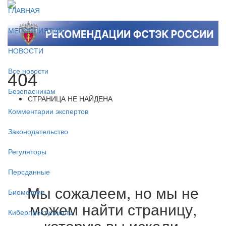
ГЛАВНАЯ
МЕРОПРИЯТИЯ
НОВОСТИ
404
Все новости
Безопасникам
СТРАНИЦА НЕ НАЙДЕНА
Комментарии экспертов
Законодательство
Регуляторы
Персданные
Мы сожалеем, но мы не
Биометрия
можем найти страницу,
Киберпреступность
которую вы искали.