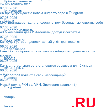
Промышленность
только родителями
07.08.2026
За рубежом
ЛК предупреждает о новом инфостилере в Telegram
07.08.2026
Кадры
MAX приглашает делать «достаточно» безопасные клиенты себя
07.08.2026
Киберграмотность
40% компаний даёт ИИ‑агентам доступ к секретам
07.08.2026
Мероприятия
Как будет устроен депозитарный учёт криптовалют
06.08.2026
От партнёров
Банк России привёл статистику по киберпреступности за три
месяца
БЛОГИ
06.08.2026
Как магистральная сеть становится сервисом для бизнеса
BIS JOURNAL
06.08.2026
У Wildberries появится свой мессенджер?
Главная
06.08.2026
Новый раунд РКН vs. VPN: Эволюция тактики (?)
О журнале
Авторы
Блоги