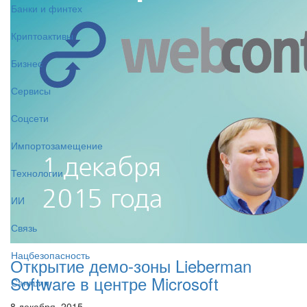
Банки и финтех
Криптоактивы
Бизнес
Сервисы
Соцсети
Импортозамещение
Технологии
ИИ
Связь
Нацбезопасность
Открытие демо-зоны Lieberman
Software в центре Microsoft
Санкции
8 декабря, 2015