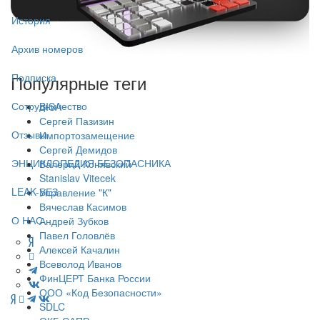
История
Архив номеров
Подписка
Популярные теги
Сотрудничество
BISA
Сергей Пазизин
Отзывы
Импортозамещение
Сергей Демидов
ЭНЦИКЛОПЕДИЯ БЕЗОПАСНИКА
Валерий Конявский
Stanislav Vitecek
LEAK-БЕЗ
Управление "К"
Вячеслав Касимов
О НАС
Андрей Зубков
Павел Головлёв
Алексей Качалин
Всеволод Иванов
ФинЦЕРТ Банка России
ООО «Код Безопасности»
SDLC