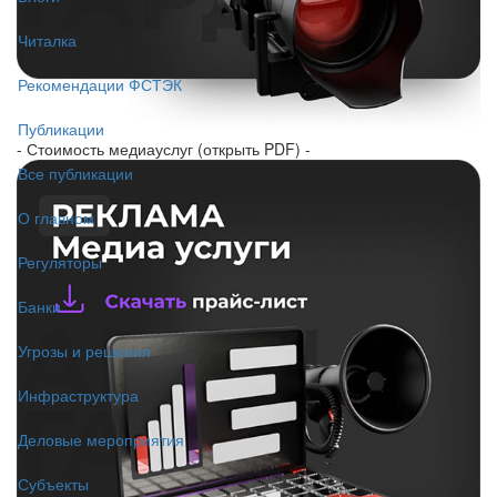
Читалка
Рекомендации ФСТЭК
Публикации
- Стоимость медиауслуг (открыть PDF) -
Все публикации
О главном
Регуляторы
Банки
Угрозы и решения
Инфраструктура
Деловые мероприятия
Субъекты