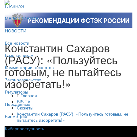
ГЛАВНАЯ
МЕРОПРИЯТИЯ
НОВОСТИ
Константин Сахаров
Все новости
(РАСУ): «Пользуйтесь
Безопасникам
готовым, не пытайтесь
Комментарии экспертов
изобретать!»
Законодательство
Регуляторы
Главная
BIS TV
Персданные
Сюжеты
Константин Сахаров (РАСУ): «Пользуйтесь готовым, не
Биометрия
пытайтесь изобретать!»
Киберпреступность