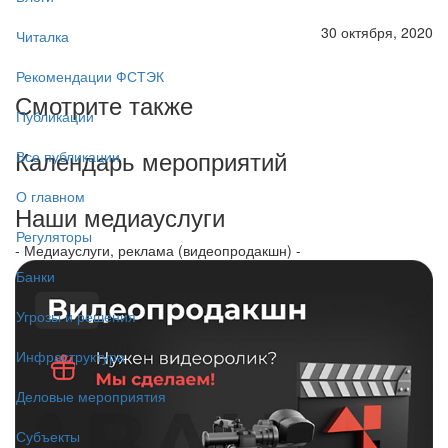
30 октября, 2020
Читалка
Рекомендации ФСТЭК
Смотрите также
Публикации
Календарь мероприятий
Все публикации
О главном
Наши медиауслуги
Регуляторы
- Медиауслуги, реклама (видеопродакшн) -
Банки
Угрозы и решения
Инфраструктура
Деловые мероприятия
Субъекты