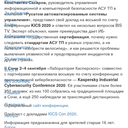
Промышленность
Константин Сахаров,
руководитель управления
информационной и компьютерной безопасности АСУ ТП в
За рубежом
компании
«Русатом автоматизированные системы
управления»
, представил свой доклад на восьмой по счету
Кадры
конференции
KICS 2020
и ответил на несколько вопросов BIS
TV. Эксперт объяснил, какие преимущества дает ИБ-
Киберграмотность
компаниям государственная
сертификация
, почему нужно
следовать
стандартам АСУ ТП
в разных отраслях, а не
Мероприятия
пытаться «изобрести велосипед», и как решаются проблемы
выявления уязвимостей и предотвращения инцидентов в
От партнёров
других странах.
В
Сочи 2–4 сентября
«Лаборатория Касперского» совместно
БЛОГИ
с партнёрами организовала восьмую по счету конференцию о
промышленной кибербезопасности —
Kaspersky Industrial
BIS JOURNAL
Cybersecurity Conference 2020
. Её участниками стали более
350 человек: из них 100 собрались на традиционной площадке
Главная
в Сочи, а ещё 250 наблюдали за трансляцией дистанционно.
О журнале
Официальный
сайт конференции
.
Плейлист с докладами
KICS Con 2020
.
Авторы
Информация предназначена для зрителей старше 16 лет.
Блоги