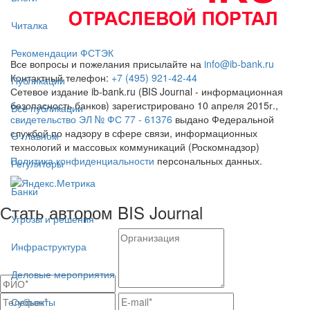
Читалка
Рекомендации ФСТЭК
Все вопросы и пожелания присылайте на
info@ib-bank.ru
Контактный телефон:
+7 (495) 921-42-44
Публикации
Сетевое издание ib-bank.ru (BIS Journal - информационная
безопасность банков) зарегистрировано 10 апреля 2015г.,
Все публикации
свидетельство ЭЛ № ФС 77 - 61376
выдано Федеральной
службой по надзору в сфере связи, информационных
О главном
технологий и массовых коммуникаций (Роскомнадзор)
Политика конфиденциальности
персональных данных.
Регуляторы
Банки
Стать автором BIS Journal
Угрозы и решения
Инфраструктура
Деловые мероприятия
Субъекты