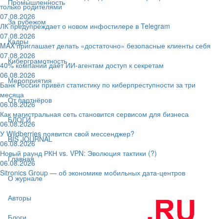
Промышленность
только родителями
07.08.2026
За рубежом
ЛК предупреждает о новом инфостилере в Telegram
07.08.2026
Кадры
MAX приглашает делать «достаточно» безопасные клиенты себя
07.08.2026
Киберграмотность
40% компаний даёт ИИ‑агентам доступ к секретам
06.08.2026
Мероприятия
Банк России привёл статистику по киберпреступности за три
месяца
От партнёров
06.08.2026
Как магистральная сеть становится сервисом для бизнеса
БЛОГИ
06.08.2026
У Wildberries появится свой мессенджер?
BIS JOURNAL
06.08.2026
Новый раунд РКН vs. VPN: Эволюция тактики (?)
Главная
06.08.2026
Sitronics Group — об экономике мобильных дата-центров
О журнале
Авторы
Блоги