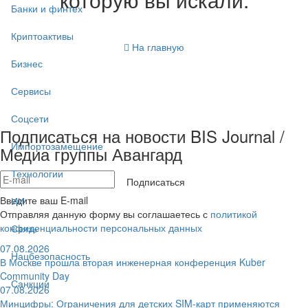
Банки и финтех
Криптоактивы
На главную
Бизнес
Сервисы
Соцсети
Подписаться на новости BIS Journal /
Импортозамещение
Медиа группы Авангард
Технологии
Подписаться
Введите ваш E-mail
ИИ
Отправляя данную форму вы соглашаетесь с
политикой
конфиденциальности персональных данных
Связь
07.08.2026
Нацбезопасность
В Москве прошла вторая инженерная конференция Kuber
Community Day
Санкции
07.08.2026
Минцифры: Ограничения для детских SIM-карт применяются