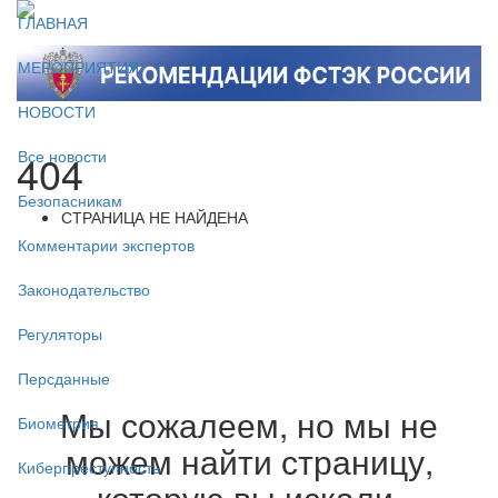
ГЛАВНАЯ
МЕРОПРИЯТИЯ
НОВОСТИ
404
Все новости
Безопасникам
СТРАНИЦА НЕ НАЙДЕНА
Комментарии экспертов
Законодательство
Регуляторы
Персданные
Мы сожалеем, но мы не
Биометрия
можем найти страницу,
Киберпреступность
которую вы искали.