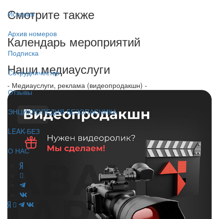
Смотрите также
История
Архив номеров
Календарь мероприятий
Подписка
Наши медиауслуги
Сотрудничество
- Медиауслуги, реклама (видеопродакшн) -
Отзывы
ЭНЦИКЛОПЕДИЯ БЕЗОПАСНИКА
LEAK-БЕЗ
О НАС