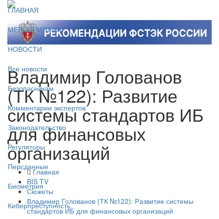
ГЛАВНАЯ
МЕРОПРИЯТИЯ
НОВОСТИ
Владимир Голованов
Все новости
(ТК №122): Развитие
Безопасникам
системы стандартов ИБ
Комментарии экспертов
для финансовых
Законодательство
организаций
Регуляторы
Персданные
Главная
BIS TV
Биометрия
Сюжеты
Владимир Голованов (ТК №122): Развитие системы
Киберпреступность
стандартов ИБ для финансовых организаций