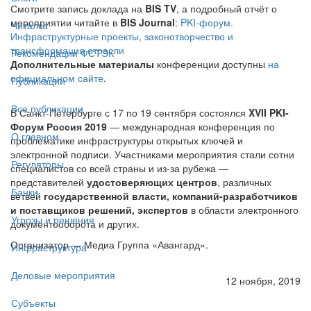
Смотрите запись доклада на
BIS TV
, а подробный отчёт о
мероприятии читайте в
BIS Journal
:
PKI-форум.
Читалка
Инфраструктурные проекты, законотворчество и
трансформация отрасли
Рекомендации ФСТЭК
Дополнительные материалы
конференции доступны
на
официальном сайте
.
Публикации
Все публикации
В Санкт-Петербурге с 17 по 19 сентября состоялся
XVII PKI-
Форум Россия 2019
— международная конференция по
О главном
проблематике инфраструктуры открытых ключей и
электронной подписи. Участниками мероприятия стали сотни
Регуляторы
специалистов со всей страны и из-за рубежа —
представителей
удостоверяющих центров
, различных
Банки
ветвей
государственной власти, компаний-разработчиков
и поставщиков решений, экспертов
в области электронного
Угрозы и решения
документооборота и других.
Организатор — Медиа Группа «Авангард».
Инфраструктура
Деловые мероприятия
12 ноября, 2019
Субъекты