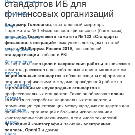
стандартов ИБ для
Промышленность
финансовых организаций
За рубежом
Владимир Голованов
, ответственный секретарь
Кадры
Подкомитета № 1 «Безопасность финансовых (банковских)
операций»
Технического комитета № 122 «Стандарты
Киберграмотность
финансовых операций»
, выступил с докладом на пятой
сессии
PKI-Форума Россия 2019
, посвящённой
Мероприятия
стандартизации
в области
PKI
.
От партнёров
Эксперт объяснил
цели и направления работы
технического
комитета, рассказал о разработанных и принятых комитетом
БЛОГИ
национальных стандартах
в области защиты информации
некриптографическими методами, провёденной работе по
BIS JOURNAL
гармонизации международных стандартов
и
профессиональных стандартов. Также он обрисовал
планы
Главная
комитета
по разработке национальных стандартов и
гармонизации существующих международных стандартов для
О журнале
финансовых организаций с большим использованием
криптографических механизмов, в том числе технологий
Авторы
прикладной криптографии
, таких как
электронная
подпись
,
OpenID
и другие.
Блоги