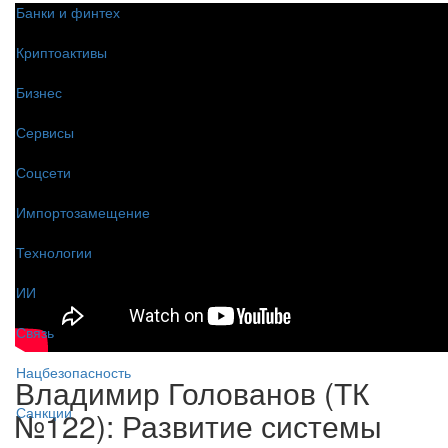
Банки и финтех
Криптоактивы
Бизнес
Сервисы
Соцсети
Импортозамещение
Технологии
ИИ
Связь
Нацбезопасность
Владимир Голованов (ТК
Санкции
№122): Развитие системы