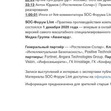
33:13
Антон Юдаков («Ростелеком-Солар»): Практи
реагирования
1:00:01
Итоги от live-комментатора SOC-Форума Liv
SOC-Форум Live
«Практика противодействия комп
состоялся
1 декабря 2020 года
— впервые в онлай
версией самого масштабного специализированного
Медиа Группа «Авангард»
.
Генеральный партнёр
— «Ростелеком-Солар».
Кл
«Интеллектуальная Безопасность», Positive Technol
партнеры:
Fortinet, Angara Technologies Group.
Па
Vision, «Инфосекьюрити», ГК Innostage, ГК «Конфи
Записи выступлений и интервью с экспертами публ
Материалы SOC-Форум Live доступны на
официаль
Информация предназначена для зрителей старше 1