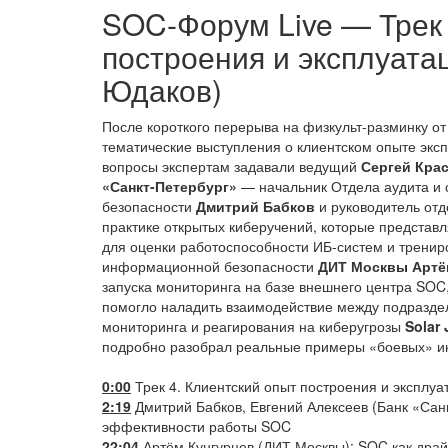
SOC-Форум Live — Трек 
построения и эксплуата
Юдаков)
После короткого перерыва на физкульт-разминку от
тематические выступления о клиентском опыте экс
вопросы экспертам задавали ведущий
Сергей Кра
«Санкт-Петербург»
— начальник Отдела аудита и
безопасности
Дмитрий Бабков
и руководитель от
практике открытых киберучений, которые предста
для оценки работоспособности ИБ-систем и тренир
информационной безопасности
ДИТ Москвы Артё
запуска мониторинга на базе внешнего центра SOC
помогло наладить взаимодействие между подразде
мониторинга и реагирования на киберугрозы
Solar
подробно разобрал реальные примеры «боевых» ин
0:00
Трек 4. Клиентский опыт построения и эксплу
2:19
Дмитрий Бабков, Евгений Алексеев (Банк «Сан
эффективности работы SOC
22:04
Артём Кунгурцев (ДИТ Москвы): SOC как дра