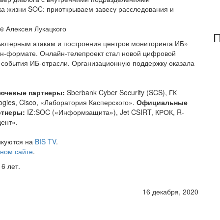
ка жизни SOC: приоткрываем завесу расследования и
e Алексея Лукацкого
П
ьютерным атакам и построения центров мониторинга ИБ»
н-формате. Онлайн-телепроект стал новой цифровой
 события ИБ-отрасли. Организационную поддержку оказала
ючевые партнеры:
Sberbank Cyber Security (SCS), ГК
ogies, Cisco, «Лаборатория Касперского».
Официальные
ртнеры:
IZ:SOC («Информзащита»), Jet CSIRT, КРОК, R-
дент».
икуются на
BIS TV
.
ном сайте
.
6 лет.
16 декабря, 2020