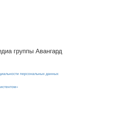
Медиа группы Авангард
циальности персональных данных
систентом»