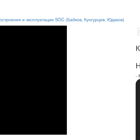
остроения и эксплуатации SOC (Бабков, Кунгурцев, Юдаков)
К
Н
-