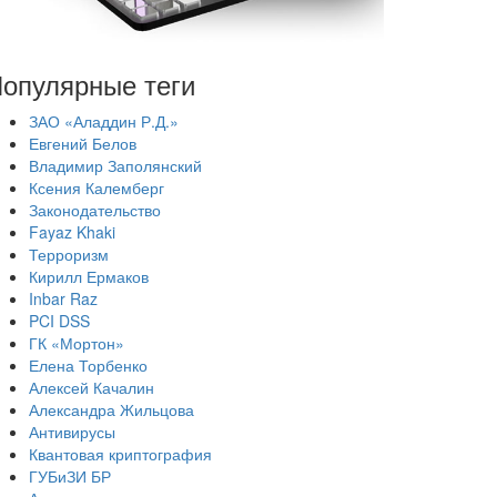
опулярные теги
ЗАО «Аладдин Р.Д.»
Евгений Белов
Владимир Заполянский
Ксения Калемберг
Законодательство
Fayaz Khaki
Терроризм
Кирилл Ермаков
Inbar Raz
PCI DSS
ГК «Мортон»
Елена Торбенко
Алексей Качалин
Александра Жильцова
Антивирусы
Квантовая криптография
ГУБиЗИ БР