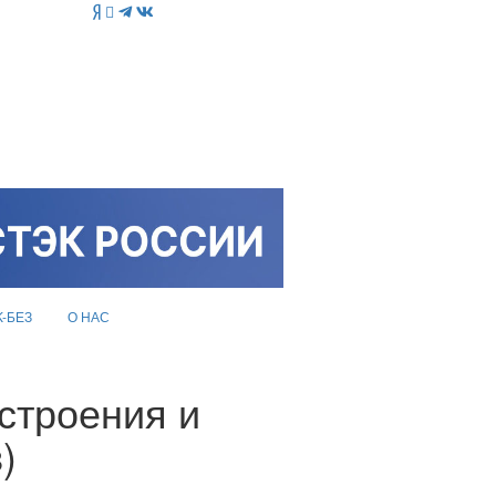
K-БЕЗ
О НАС
строения и
)