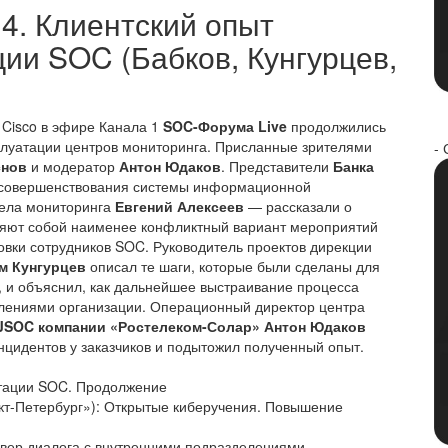
4. Клиентский опыт
ции SOC (Бабков, Кунгурцев,
 Cisco в эфире Канала 1
SOC-Форума Live
продолжились
плуатации центров мониторинга. Присланные зрителями
- 
снов
и модератор
Антон Юдаков
. Представители
Банка
 совершенствования системы информационной
дела мониторинга
Евгений Алексеев
— рассказали о
вляют собой наименее конфликтный вариант мероприятий
овки сотрудников SOC. Руководитель проектов дирекции
м Кунгурцев
описал те шаги, которые были сделаны для
, и объяснил, как дальнейшее выстраивание процесса
лениями организации. Операционный директор центра
 JSOC компании «Ростелеком-Солар» Антон Юдаков
цидентов у заказчиков и подытожил полученный опыт.
атации SOC. Продолжение
кт-Петербург»): Открытые киберучения. Повышение
йвер диалога с внутренними подразделениями