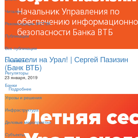
Читалка
Рекомендации ФСТЭК
Публикации
Все публикации
Полетели на Урал! | Сергей Пазизин
О главном
(Банк ВТБ)
Регуляторы
23 января, 2019
Банки
Подробнее
Угрозы и решения
Инфраструктура
Деловые мероприятия
Субъекты