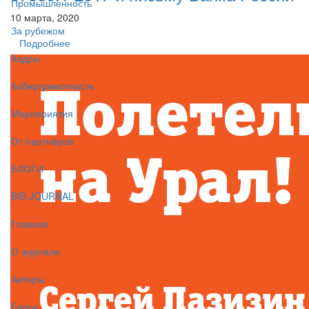
Промышленность
10 марта, 2020
За рубежом
Подробнее
Кадры
Киберграмотность
Мероприятия
От партнёров
БЛОГИ
BIS JOURNAL
Главная
О журнале
Авторы
Блоги