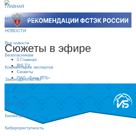
ГЛАВНАЯ
МЕРОПРИЯТИЯ
НОВОСТИ
Сюжеты в эфире
Все новости
Безопасникам
Главная
BIS TV
Комментарии экспертов
Сюжеты
ПАО «Банк ВТБ»
Законодательство
Регуляторы
Персданные
Биометрия
Киберпреступность