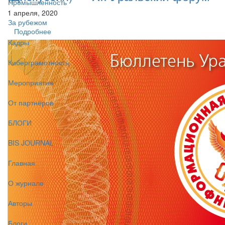
Промышленность
1 апреля, 2020
За рубежом
Подробнее
Кадры
Киберграмотность
Мероприятия
От партнёров
БЛОГИ
BIS JOURNAL
Главная
О журнале
Авторы
Блоги