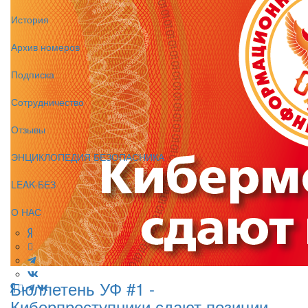
История
Архив номеров
Подписка
Сотрудничество
Отзывы
ЭНЦИКЛОПЕДИЯ БЕЗОПАСНИКА
LEAK-БЕЗ
О НАС
Бюллетень УФ #1 -
Киберпреступники сдают позиции