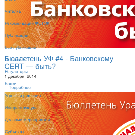
Читалка
Рекомендации ФСТЭК
Публикации
Все публикации
Бюллетень УФ #4 - Банковскому
О главном
CERT — быть?
Регуляторы
1 декабря, 2014
Банки
Подробнее
Угрозы и решения
Инфраструктура
Деловые мероприятия
Субъекты