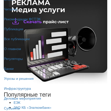
Читалка
Рекомендации ФСТЭК
Публикации
Все публикации
О главном
Регуляторы
Банки
Угрозы и решения
Инфраструктура
Популярные теги
Деловые мероприятия
ЕЭК
ЗАО КБ «Златкомбанк»
Субъекты