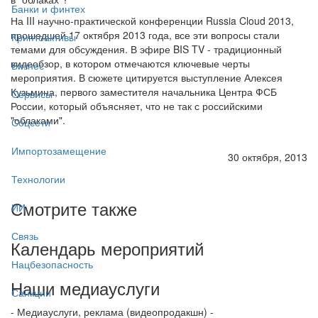
Банки и финтех
На III научно-практической конференции Russia Cloud 2013,
прошедшей 17 октября 2013 года, все эти вопросы стали
Криптоактивы
темами для обсуждения. В эфире BIS TV - традиционный
видеобзор, в котором отмечаются ключевые черты
Бизнес
мероприятия. В сюжете цитируется выступление Алексея
Кузьмина, первого заместителя начальника Центра ФСБ
Сервисы
России, который объясняет, что не так с российскими
"облаками".
Соцсети
Импортозамещение
30 октября, 2013
Технологии
Смотрите также
ИИ
Связь
Календарь мероприятий
Нацбезопасность
Наши медиауслуги
Санкции
- Медиауслуги, реклама (видеопродакшн) -