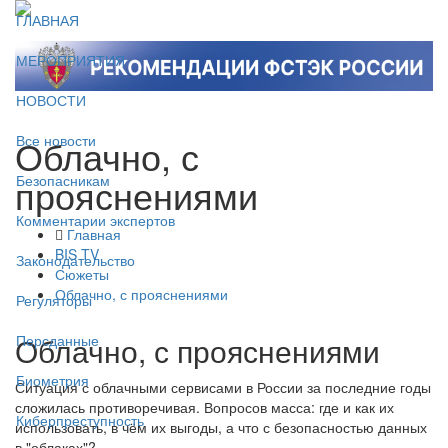
ГЛАВНАЯ
МЕРОПРИЯТИЯ
НОВОСТИ
Облачно, с
Все новости
прояснениями
Безопасникам
Комментарии экспертов
Главная
BIS TV
Законодательство
Сюжеты
Облачно, с прояснениями
Регуляторы
Облачно, с прояснениями
Персданные
Биометрия
Ситуация с облачными сервисами в России за последние годы
сложилась противоречивая. Вопросов масса: где и как их
Киберпреступность
использовать, в чём их выгоды, а что с безопасностью данных
в "облаках"?