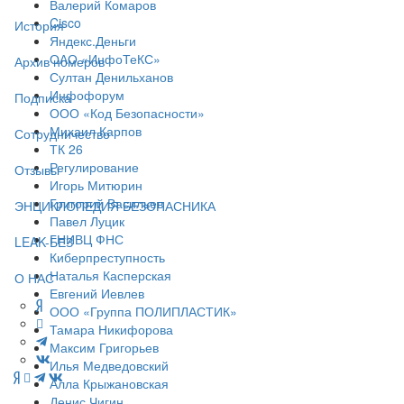
Валерий Комаров
Cisco
История
Яндекс.Деньги
ОАО «ИнфоТеКС»
Архив номеров
Султан Денильханов
Инфофорум
Подписка
ООО «Код Безопасности»
Михаил Карпов
Сотрудничество
ТК 26
Регулирование
Отзывы
Игорь Митюрин
Григорий Васильев
ЭНЦИКЛОПЕДИЯ БЕЗОПАСНИКА
Павел Луцик
ГНИВЦ ФНС
LEAK-БЕЗ
Киберпреступность
Наталья Касперская
О НАС
Евгений Иевлев
ООО «Группа ПОЛИПЛАСТИК»
Тамара Никифорова
Максим Григорьев
Илья Медведовский
Алла Крыжановская
Денис Чигин