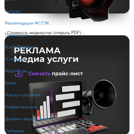
Читалка
Рекомендации ФСТЭК
- Стоимость медиауслуг (открыть PDF) -
Публикации
Все публикации
О главном
Регуляторы
Банки
Угрозы и решения
Инфраструктура
Деловые мероприятия
Субъекты