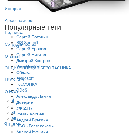
История
Архив номеров
Популярные теги
Подписка
Сергей Потанин
BIS Summit
Сотрудничество
Сергей Бровкин
Сергей Никитин
Отзывы
Дмитрий Костров
Web Control
ЭНЦИКЛОПЕДИЯ БЕЗОПАСНИКА
Облака
Microsoft
LEAK-БЕЗ
ГосСОПКА
DDoS
О НАС
Александр Лямин
Доверие
УФ 2017
Роман Кобцев
Андрей Брызгин
ПАО «Ростелеком»
Андрей Кузьмич