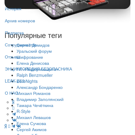
История
Архив номеров
Подписка
Популярные теги
Сотрудничество
Сергей Демидов
Уральский форум
Отзывы
Шифрование
Елена Денисова
ЭНЦИКЛОПЕДИЯ БЕЗОПАСНИКА
ГК «Информзащита»
Ralph Benzmueller
LEAK-БЕЗ
ZeroNights
Александр Бондаренко
О НАС
Михаил Романов
Владимир Заполянский
Тамара Чечёткина
R-Style
Михаил Левашов
Елена Сучкова
Сергей Акимов