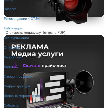
Читалка
Рекомендации ФСТЭК
Публикации
- Стоимость медиауслуг (открыть PDF) -
Все публикации
О главном
Регуляторы
Банки
Угрозы и решения
Инфраструктура
Деловые мероприятия
Субъекты