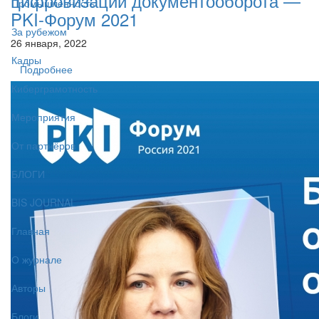
цифровизации документооборота —
Промышленность
PKI-Форум 2021
За рубежом
26 января, 2022
Кадры
Подробнее
Киберграмотность
Мероприятия
От партнёров
БЛОГИ
BIS JOURNAL
Главная
О журнале
Авторы
Блоги