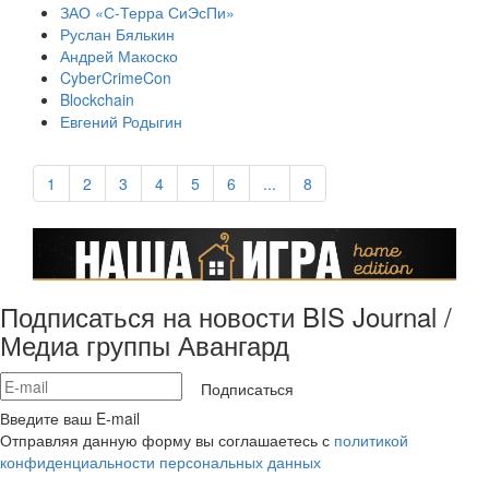
ЗАО «С-Терра СиЭсПи»
Руслан Бялькин
Андрей Макоско
CyberCrimeCon
Blockchain
Евгений Родыгин
1
2
3
4
5
6
...
8
Подписаться на новости BIS Journal /
Медиа группы Авангард
Подписаться
Введите ваш E-mail
Отправляя данную форму вы соглашаетесь с
политикой
конфиденциальности персональных данных