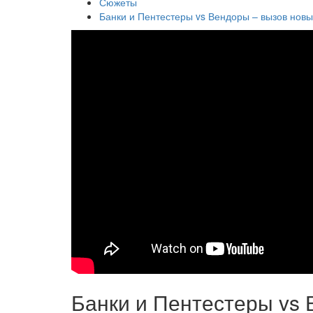
Сюжеты
Банки и Пентестеры vs Вендоры – вызов нов
Банки и Пентестеры vs