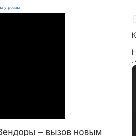
ым угрозам
К
Н
-
 Вендоры – вызов новым