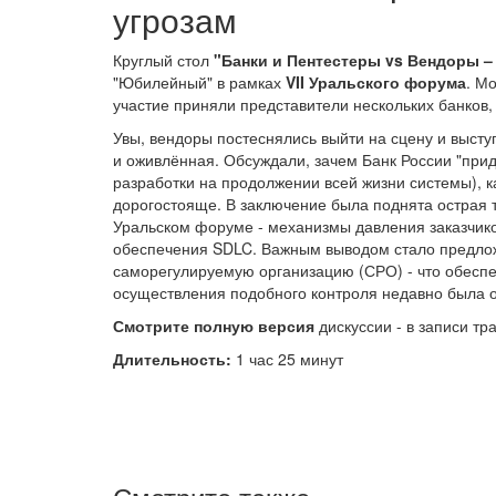
угрозам
Круглый стол
"Банки и Пентестеры vs Вендоры –
"Юбилейный" в рамках
VII Уральского форума
. М
участие приняли представители нескольких банков
Увы, вендоры постеснялись выйти на сцену и высту
и оживлённая. Обсуждали, зачем Банк России "при
разработки на продолжении всей жизни системы), к
дорогостояще. В заключение была поднята острая 
Уральском форуме - механизмы давления заказчико
обеспечения SDLC. Важным выводом стало предлож
саморегулируемую организацию (СРО) - что обеспе
осуществления подобного контроля недавно была о
Смотрите полную версия
дискуссии - в записи т
Длительность:
1 час 25 минут