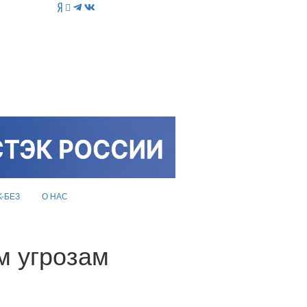
K-БЕЗ
О НАС
м угрозам