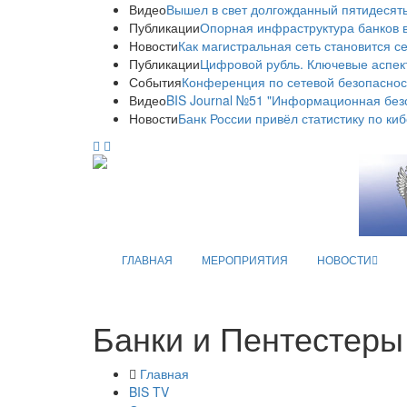
Видео
Вышел в свет долгожданный пятидесяты
Публикации
Опорная инфраструктура банков в
Новости
Как магистральная сеть становится с
Публикации
Цифровой рубль. Ключевые аспек
События
Конференция по сетевой безопаснос
Видео
BIS Journal №51 "Информационная без
Новости
Банк России привёл статистику по ки
ГЛАВНАЯ
МЕРОПРИЯТИЯ
НОВОСТИ
Банки и Пентестеры
Главная
BIS TV