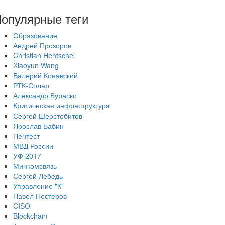
опулярные теги
Образование
Андрей Прозоров
Christian Hentschel
Xiaoyun Wang
Валерий Конявский
РТК-Солар
Александр Вураско
Критическая инфраструктура
Сергей Шерстобитов
Ярослав Бабин
Пентест
МВД России
УФ 2017
Минкомсвязь
Сергей Лебедь
Управление "К"
Павел Нестеров
CISO
Blockchain