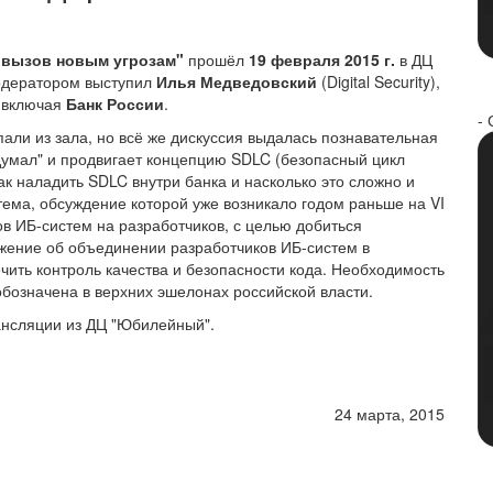
 вызов новым угрозам"
прошёл
19 февраля 2015 г.
в ДЦ
одератором выступил
Илья Медведовский
(Digital Security),
, включая
Банк России
.
- 
пали из зала, но всё же дискуссия выдалась познавательная
думал" и продвигает концепцию SDLC (безопасный цикл
ак наладить SDLC внутри банка и насколько это сложно и
тема, обсуждение которой уже возникало годом раньше на VI
в ИБ-систем на разработчиков, с целью добиться
ение об объединении разработчиков ИБ-систем в
чить контроль качества и безопасности кода. Необходимость
бозначена в верхних эшелонах российской власти.
рансляции из ДЦ "Юбилейный".
24 марта, 2015